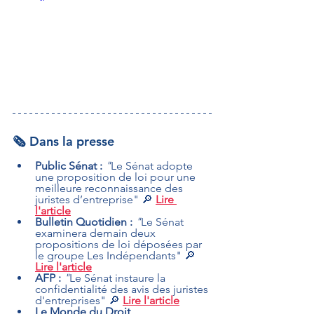
🗞️ Dans la presse
Public Sénat :
"
Le Sénat adopte 
une proposition de loi pour une 
meilleure reconnaissance des 
juristes d’entreprise" 🔎 
Lire 
l'article
Bulletin Quotidien :
"
Le Sénat 
examinera demain deux 
propositions de loi déposées par 
le groupe Les Indépendants" 🔎 
Lire l'article
AFP :
"
Le Sénat instaure la 
confidentialité des avis des juristes 
d'entreprises" 🔎 
Lire l'article
Le Monde du Droit 