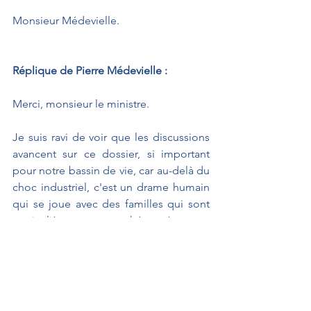
Monsieur Médevielle.
Réplique de Pierre Médevielle : 
Merci, monsieur le ministre.
Je suis ravi de voir que les discussions 
avancent sur ce dossier, si important 
pour notre bassin de vie, car au-delà du 
choc industriel, c'est un drame humain 
qui se joue avec des familles qui sont 
particulièrement attachées à cette 
usine, puisque les leurs y travaillent 
depuis des générations. Elles sont en 
forte attente et j'espère que nous ne les 
décevrons pas. Merci.
À L'AFFICHE