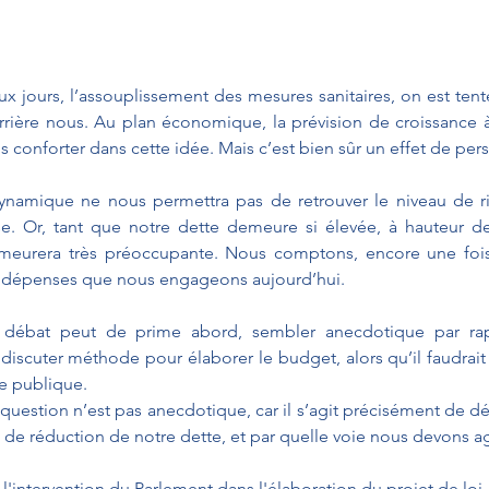
x jours, l’assouplissement des mesures sanitaires, on est tenté
errière nous. Au plan économique, la prévision de croissance 
s conforter dans cette idée. Mais c’est bien sûr un effet de pers
dynamique ne nous permettra pas de retrouver le niveau de r
se. Or, tant que notre dette demeure si élevée, à hauteur de
demeurera très préoccupante. Nous comptons, encore une fois,
s dépenses que nous engageons aujourd’hui.
e débat peut de prime abord, sembler anecdotique par rap
 discuter méthode pour élaborer le budget, alors qu’il faudrait 
te publique.
a question n’est pas anecdotique, car il s’agit précisément de d
e de réduction de notre dette, et par quelle voie nous devons ag
l'intervention du Parlement dans l'élaboration du projet de loi d