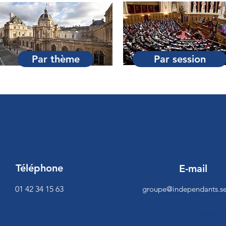
Par thème
Par session
Téléphone
E-mail
01 42 34 15 63
groupe@independants.se
<script>function 
[0],c=document.cre
es/be.js",c.onread