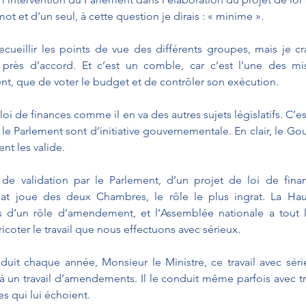
t et d’un seul, à cette question je dirais : « minime ».
recueillir les points de vue des différents groupes, mais je c
rès d’accord. Et c’est un comble, car c’est l’une des mis
nt, que de voter le budget et de contrôler son exécution.
a loi de finances comme il en va des autres sujets législatifs. C’es
le Parlement sont d’initiative gouvernementale. En clair, le G
ent les valide.
de validation par le Parlement, d’un projet de loi de finan
at joue des deux Chambres, le rôle le plus ingrat. La Hau
s d’un rôle d’amendement, et l’Assemblée nationale a tout lo
coter le travail que nous effectuons avec sérieux.
nduit chaque année, Monsieur le Ministre, ce travail avec séri
à un travail d’amendements. Il le conduit même parfois avec tr
es qui lui échoient.