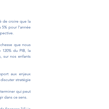
 de croire que la 
à 5% pour l’année 
pective. 
ichesse que nous 
 120% du PIB, la 
 sur nos enfants 
port aux enjeux 
discuter stratégie 
éterminer qui peut 
ir dans ce sens.
e finances ? Si je 