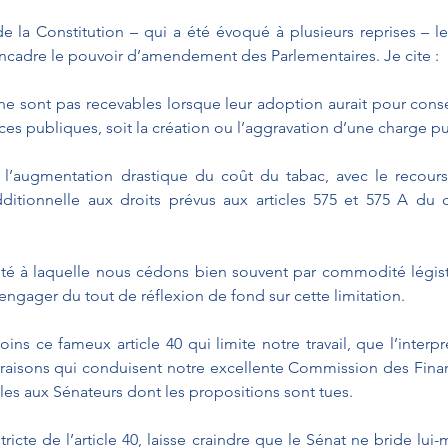
 de la Constitution – qui a été évoqué à plusieurs reprises – 
ncadre le pouvoir d’amendement des Parlementaires. Je cite :
 sont pas recevables lorsque leur adoption aurait pour consé
es publiques, soit la création ou l’aggravation d’une charge pu
 l’augmentation drastique du coût du tabac, avec le recours
dditionnelle aux droits prévus aux articles 575 et 575 A du 
lité à laquelle nous cédons bien souvent par commodité légis
engager du tout de réflexion de fond sur cette limitation.
ns ce fameux article 40 qui limite notre travail, que l’interpré
s raisons qui conduisent notre excellente Commission des Financ
s aux Sénateurs dont les propositions sont tues.
tricte de l’article 40, laisse craindre que le Sénat ne bride lu