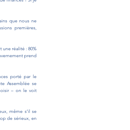
rains que nous ne 
sions premières, 
t une réalité : 80% 
ouvernement prend 
ces porté par le 
te Assemblée se 
isir – on le voit 
eux, même s’il se 
op de sérieux, en 