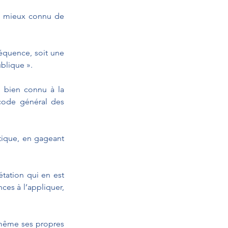
le mieux connu de 
quence, soit une 
blique ».
 bien connu à la 
code général des 
tique, en gageant 
tation qui en est 
es à l’appliquer, 
i-même ses propres 