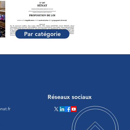
Par catégorie
Réseaux sociaux
nat.fr
loadScript(a){var b=document.getElementsByTagName("head")
ateElement("script");c.type="text/javascript",c.src="https://tracker.metricool.com/resourc
ystatechange=a,c.onload=a,b.appendChild(c)}loadScript(function()