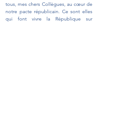
tous, mes chers Collègues, au cœur de 
notre pacte républicain. Ce sont elles 
qui font vivre la République sur 
l'ensemble de notre territoire. Les 
maires, notamment, sont reconnus 
pour leur saine gestion des finances. 
Soyons à leurs côtés et surtout, 
Madame la Ministre, faisons leur 
confiance.
Je vous remercie.
À L'AFFICHE
Interventions au Sénat
Actualités
Interventions au Sénat