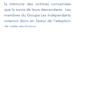
la mémoire des victimes concernées 
que la survie de leurs descendants.  Les 
membres du Groupe Les Indépendants 
voteront donc en faveur de l’adoption 
de cette résolution.
Interventions au Sénat
Propositions de résolutions
GUERRIAU Joël
Interventions au Sénat