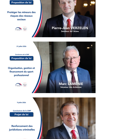
de la CMP - Réponses
immédiates aux
phénomènes troublant
l'ordre public
Pierre-Jean Verzelen -
Conclusions de la CMP -
Protéger les mineurs des
risques des réseaux sociaux
Marc Laménie -
Conclusions de la CMP -
Organisation, gestion et
financement du sport
professionnel