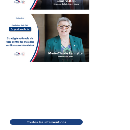
Louis Vogel - Conclusions
de la CMP - Renforcement
des juridictions criminelles,
justice criminelle et respect
des victimes
Marie-Claude Lermytte -
Conclusions de la CMP -
Stratégie nationale de lutte
contre les maladies cardio-
neuro-vasculaires
Toutes les interventions