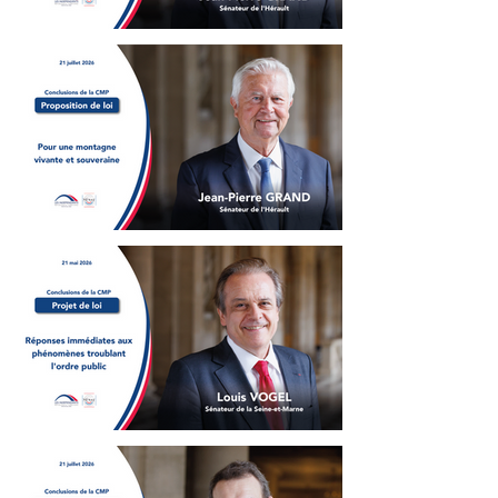
Jean-Pierre Grand -
Conclusions de la CMP -
Protection et souveraineté
agricoles
Jean-Pierre Grand -
Conclusions de la CMP -
Pour une montagne
vivante et souveraine
Louis Vogel - Conclusions