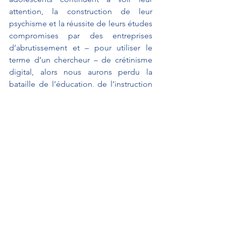
attention, la construction de leur 
psychisme et la réussite de leurs études 
compromises par des entreprises 
d’abrutissement et – pour utiliser le 
terme d’un chercheur – de crétinisme 
digital, alors nous aurons perdu la 
bataille de l’éducation, de l’instruction 
et de l’équilibre psychologique, qui est 
déjà depuis des années bien mal 
engagée.
C’est là le défi auquel s’attelle 
aujourd’hui le Parlement. C’est là votre 
défi, Madame et Monsieur les Ministres. 
Et c’est en définitive, comme le disait 
Obama dans la citation du début de 
mon intervention, je pèse mes mots, un 
des défis auxquels sont confrontées 