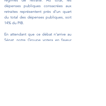
régimes de retraite. Au total, les 
dépenses publiques consacrées aux 
retraites représentent près d’un quart 
du total des dépenses publiques, soit 
14% du PIB.
En attendant que ce débat n’arrive au 
Sénat, notre Groupe votera en faveur 
des crédits des différentes missions 
que nous examinons aujourd’hui.
Interventions au Sénat
Lois de Finances & Sécurité Sociale
MALHURET Claude
Interventions au Sénat