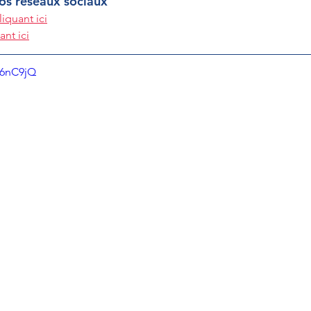
nos réseaux sociaux
liquant ici
ant ici
O6nC9jQ