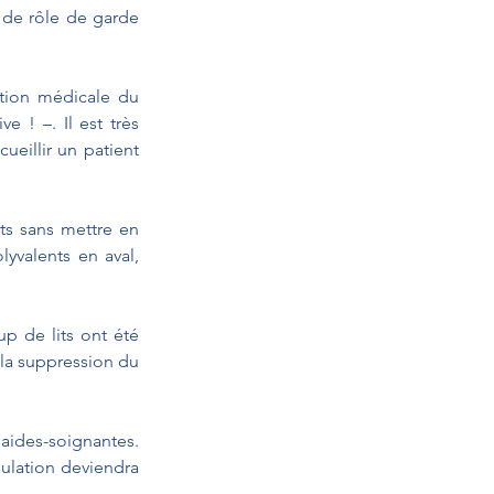
 de rôle de garde 
ation médicale du 
e ! –. Il est très 
ueillir un patient 
s sans mettre en 
yvalents en aval, 
p de lits ont été 
a suppression du 
aides-soignantes. 
ulation deviendra 