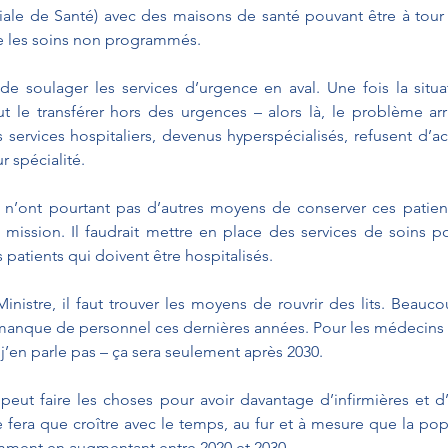
oriale de Santé) avec des maisons de santé pouvant être à tour
e les soins non programmés. 
de soulager les services d’urgence en aval. Une fois la situ
aut le transférer hors des urgences – alors là, le problème arriv
 services hospitaliers, devenus hyperspécialisés, refusent d’acc
r spécialité. 
 n’ont pourtant pas d’autres moyens de conserver ces patient
r mission. Il faudrait mettre en place des services de soins pol
s patients qui doivent être hospitalisés. 
istre, il faut trouver les moyens de rouvrir des lits. Beaucou
anque de personnel ces dernières années. Pour les médecins l
’en parle pas – ça sera seulement après 2030.
peut faire les choses pour avoir davantage d’infirmières et d’
e fera que croître avec le temps, au fur et à mesure que la pop
ment en augmentant entre 2020 et 2030.