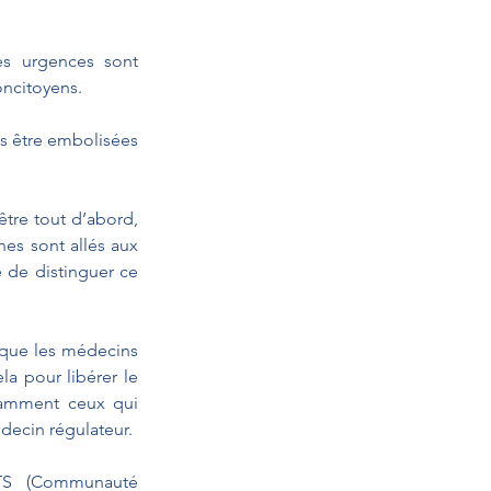
es urgences sont 
ncitoyens. 
as être embolisées 
tre tout d’abord, 
es sont allés aux 
 de distinguer ce 
 que les médecins 
la pour libérer le 
tamment ceux qui 
decin régulateur. 
TS (Communauté 