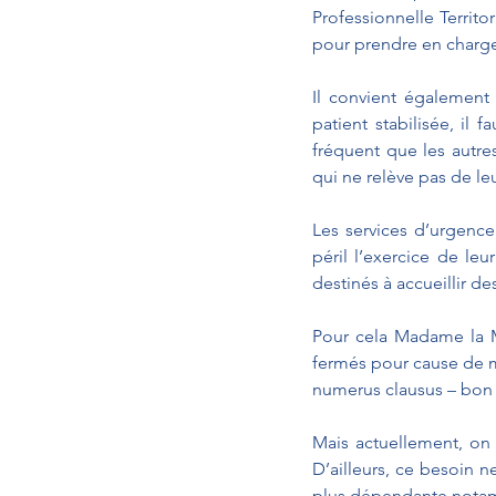
Professionnelle Territ
pour prendre en charg
Il convient également 
patient stabilisée, il f
fréquent que les autres
qui ne relève pas de leu
Les services d’urgence
péril l’exercice de leu
destinés à accueillir de
Pour cela Madame la Min
fermés pour cause de m
numerus clausus – bon j
Mais actuellement, on 
D’ailleurs, ce besoin n
plus dépendante notam