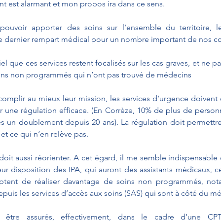
t est alarmant et mon propos ira dans ce sens. 
 pouvoir apporter des soins sur l’ensemble du territoire, l
e dernier rempart médical pour un nombre important de nos co
el que ces services restent focalisés sur les cas graves, et ne p
ins non programmés qui n’ont pas trouvé de médecins
complir au mieux leur mission, les services d’urgence doivent ê
 une régulation efficace. (En Corrèze, 10% de plus de personn
s un doublement depuis 20 ans). La régulation doit permettre
et ce qui n’en relève pas. 
oit aussi réorienter. A cet égard, il me semble indispensable
leur disposition des IPA, qui auront des assistants médicaux, ce
eptent de réaliser davantage de soins non programmés, no
epuis les services d’accès aux soins (SAS) qui sont à côté du mé
t être assurés, effectivement, dans le cadre d’une CP