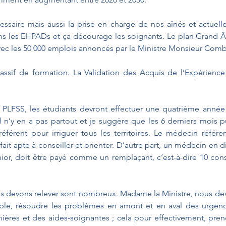
essaire mais aussi la prise en charge de nos aînés et actuelle
s les EHPADs et ça décourage les soignants. Le plan Grand Âg
ec les 50 000 emplois annoncés par le Ministre Monsieur Com
massif de formation. La Validation des Acquis de l’Expérienc
e PLFSS, les étudiants devront effectuer une quatrième année 
l n’y en a pas partout et je suggère que les 6 derniers mois pui
férent pour irriguer tous les territoires. Le médecin référen
 fait apte à conseiller et orienter. D’autre part, un médecin en 
ior, doit être payé comme un remplaçant, c’est-à-dire 10 consu
s devons relever sont nombreux. Madame la Ministre, nous dev
ble, résoudre les problèmes en amont et en aval des urgen
ières et des aides-soignantes ; cela pour effectivement, pren