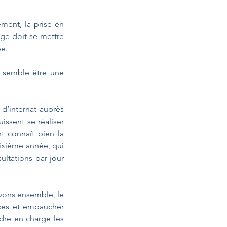
ment, la prise en 
e doit se mettre 
be.
e semble être une 
d’internat auprès 
ssent se réaliser 
t connaît bien la 
dixième année, qui 
ltations par jour 
ons ensemble, le 
ces et embaucher 
dre en charge les 