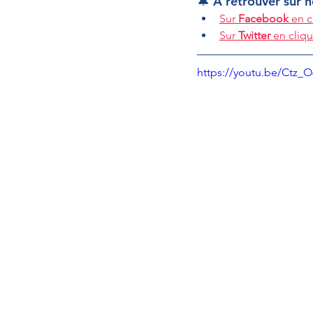
🔔 À retrouver sur 
Sur 
Facebook
 en c
Sur 
Twitter
 en cliqu
https://youtu.be/Ctz_