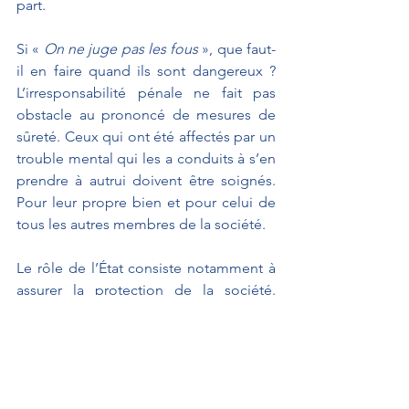
part.
Si « 
On ne juge pas les fous
 », que faut-
il en faire quand ils sont dangereux ? 
L’irresponsabilité pénale ne fait pas 
obstacle au prononcé de mesures de 
sûreté. Ceux qui ont été affectés par un 
trouble mental qui les a conduits à s’en 
prendre à autrui doivent être soignés. 
Pour leur propre bien et pour celui de 
tous les autres membres de la société.
Le rôle de l’État consiste notamment à 
assurer la protection de la société. 
Cette protection passe parfois par des 
sanctions pénales, parfois par des 
mesures de santé.
Notre rôle de législateur consiste à 