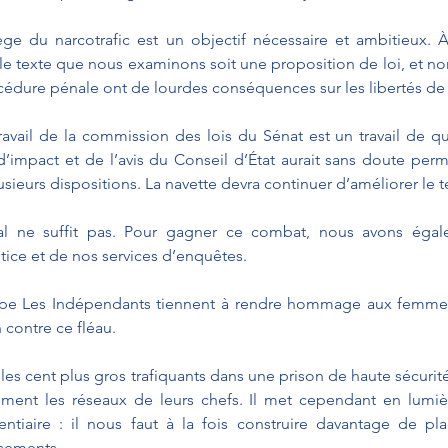
ège du narcotrafic est un objectif nécessaire et ambitieux. 
e texte que nous examinons soit une proposition de loi, et non 
océdure pénale ont de lourdes conséquences sur les libertés de
travail de la commission des lois du Sénat est un travail de qu
’impact et de l’avis du Conseil d’État aurait sans doute permi
usieurs dispositions. La navette devra continuer d’améliorer le t
nal ne suffit pas. Pour gagner ce combat, nous avons égal
tice et de nos services d’enquêtes.
e Les Indépendants tiennent à rendre hommage aux femme
 contre ce fléau.
les cent plus gros trafiquants dans une prison de haute sécurité
ivement les réseaux de leurs chefs. Il met cependant en lumi
ntiaire : il nous faut à la fois construire davantage de pla
sements. 