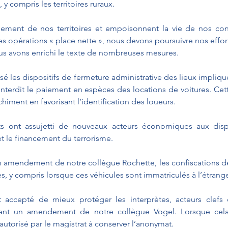
, y compris les territoires ruraux.
pement de nos territoires et empoisonnent la vie de nos conc
es opérations « place nette », nous devons poursuivre nos effor
us avons enrichi le texte de nombreuses mesures.
é les dispositifs de fermeture administrative des lieux impliqués
 interdit le paiement en espèces des locations de voitures. Ce
chiment en favorisant l’identification des loueurs. 
 ont assujetti de nouveaux acteurs économiques aux dispo
t le financement du terrorisme.
n amendement de notre collègue Rochette, les confiscations de
 y compris lorsque ces véhicules sont immatriculés à l’étrange
 accepté de mieux protéger les interprètes, acteurs clefs
ant un amendement de notre collègue Vogel. Lorsque cela s
 autorisé par le magistrat à conserver l’anonymat.