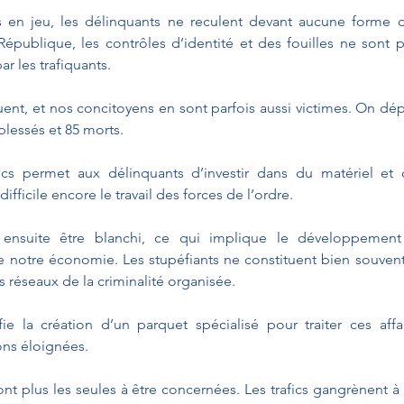
 en jeu, les délinquants ne reculent devant aucune forme d
République, les contrôles d’identité et des fouilles ne sont 
ar les trafiquants.
tuent, et nos concitoyens en sont parfois aussi victimes. On dép
blessés et 85 morts.
afics permet aux délinquants d’investir dans du matériel et 
ifficile encore le travail des forces de l’ordre.
 ensuite être blanchi, ce qui implique le développemen
de notre économie. Les stupéfiants ne constituent bien souven
es réseaux de la criminalité organisée.
fie la création d’un parquet spécialisé pour traiter ces affa
ons éloignées.
ont plus les seules à être concernées. Les trafics gangrènent à 