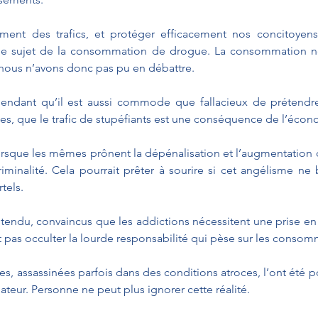
ent des trafics, et protéger efficacement nos concitoyens
 le sujet de la consommation de drogue. La consommation ne
 nous n’avons donc pas pu en débattre.
ndant qu’il est aussi commode que fallacieux de prétendr
ues, que le trafic de stupéfiants est une conséquence de l’éco
lorsque les mêmes prônent la dépénalisation et l’augmentation d
riminalité. Cela pourrait prêter à sourire si cet angélisme ne b
tels.
ndu, convaincus que les addictions nécessitent une prise en 
 pas occulter la lourde responsabilité qui pèse sur les consom
es, assassinées parfois dans des conditions atroces, l’ont été p
eur. Personne ne peut plus ignorer cette réalité.