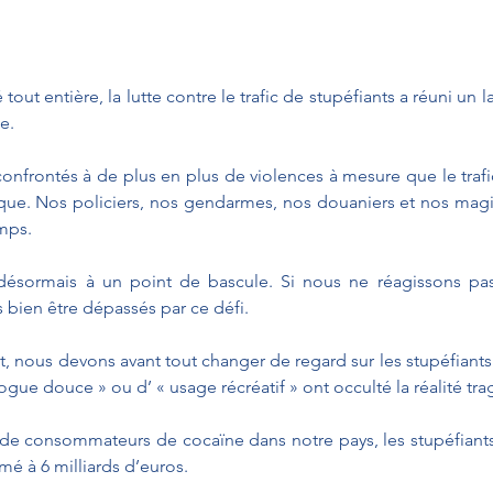
ut entière, la lutte contre le trafic de stupéfiants a réuni un 
e.
nfrontés à de plus en plus de violences à mesure que le trafic
lique. Nos policiers, nos gendarmes, nos douaniers et nos magi
mps.
désormais à un point de bascule. Si nous ne réagissons pas
s bien être dépassés par ce défi.
t, nous devons avant tout changer de regard sur les stupéfiants
gue douce » ou d’ « usage récréatif » ont occulté la réalité tra
 de consommateurs de cocaïne dans notre pays, les stupéfiant
mé à 6 milliards d’euros.