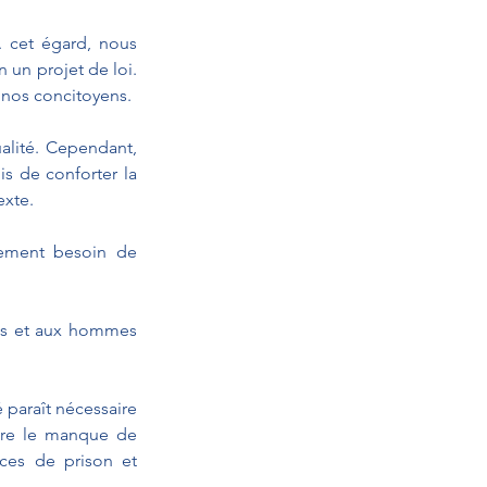
À cet égard, nous 
un projet de loi. 
 nos concitoyens.
alité. Cependant, 
s de conforter la 
exte.
ement besoin de 
s et aux hommes 
 paraît nécessaire 
ère le manque de 
ces de prison et 