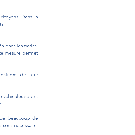
itoyens. Dans la 
ts.
 dans les trafics. 
tte mesure permet 
sitions de lutte 
 véhicules seront 
r.
 de beaucoup de 
era nécessaire, 