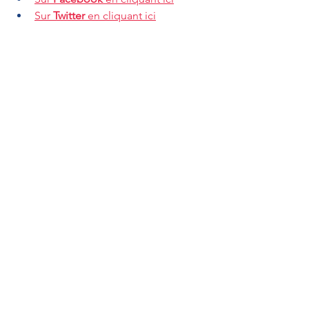
Sur 
Twitter
 en cliquant ici
Interventions au Sénat
Lois de Finances & Sécurité Sociale
LAGOURGUE Jean-Louis
Interventions au Sénat