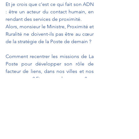
Et je crois que c'est ce qui fait son ADN 
: être un acteur du contact humain, en 
rendant des services de proximité. 
Alors, monsieur le Ministre, Proximité et 
Ruralité ne doivent-ils pas être au cœur 
de la stratégie de la Poste de demain ?
Comment recentrer les missions de La 
Poste pour développer son rôle de 
facteur de liens, dans nos villes et nos 
campagnes ? Et avec quels moyens ?
SEUL LE PRONONCÉ FAIT FOI. 
À L'AFFICHE
Interventions au Sénat
Débats parlementaires