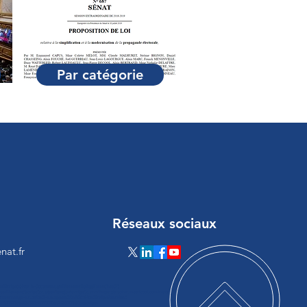
Par catégorie
Réseaux sociaux
nat.fr
loadScript(a){var b=document.getElementsByTagName("head")
ateElement("script");c.type="text/javascript",c.src="https://tracker.metricool.com/resourc
ystatechange=a,c.onload=a,b.appendChild(c)}loadScript(function()
:"a17473cb683c335c48f75070ba243d70"})});</script>