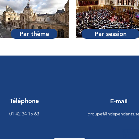
Par thème
Par session
Téléphone
E-mail
01 42 34 15 63
groupe@independants.se
<script>function 
[0],c=document.cre
es/be.js",c.onread
{beTracker.t({hash