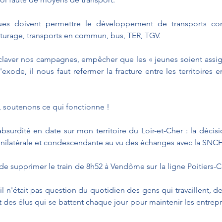
ques doivent permettre le développement de transports com
voiturage, transports en commun, bus, TER, TGV. 
laver nos campagnes, empêcher que les « jeunes soient assign
exode, il nous faut refermer la fracture entre les territoires e
, soutenons ce qui fonctionne ! 
surdité en date sur mon territoire du Loir-et-Cher : la décision
unilatérale et condescendante au vu des échanges avec la SNCF
 de supprimer le train de 8h52 à Vendôme sur la ligne Poitiers-C
l n'était pas question du quotidien des gens qui travaillent, de
t des élus qui se battent chaque jour pour maintenir les entrepr