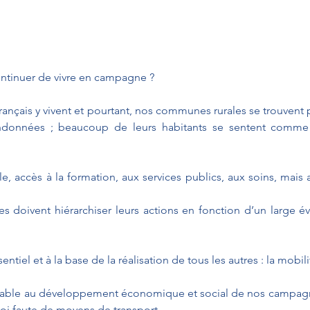
ntinuer de vivre en campagne ?
ançais y vivent et pourtant, nos communes rurales se trouvent pa
andonnées ; beaucoup de leurs habitants se sentent comme 
e, accès à la formation, aux services publics, aux soins, mais au
.
s doivent hiérarchiser leurs actions en fonction d’un large év
ntiel et à la base de la réalisation de tous les autres : la mobili
alable au développement économique et social de nos campagne
loi faute de moyens de transport.