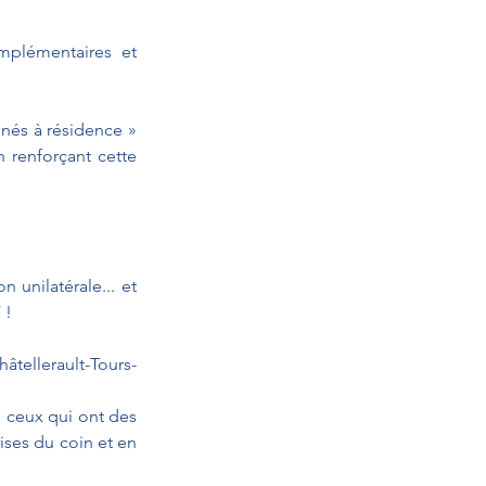
plémentaires et 
és à résidence » 
n renforçant cette 
 unilatérale... et 
 !
hâtellerault-Tours-
 ceux qui ont des 
ises du coin et en 