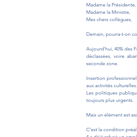
Madame la Présidente,
Madame la Ministre, 
Mes chers collègues, 
Demain, pourra-t-on co
Aujourd'hui, 40% des Fr
déclassées, voire ab
seconde zone. 
Insertion professionnell
aux activités culturelles
Les politiques publique
toujours plus urgents.
Mais un élément est esse
C’est la condition pré
4 a déjà refusé un emp