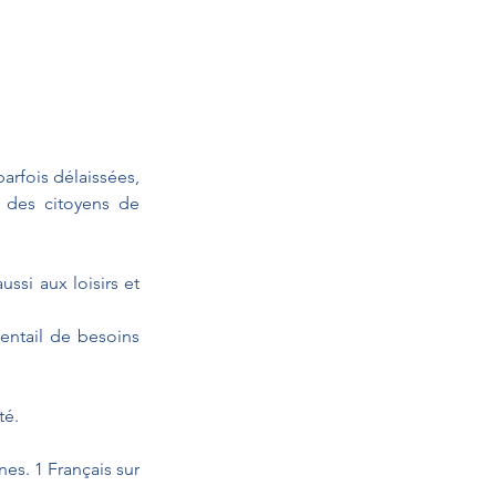
rfois délaissées, 
des citoyens de 
ssi aux loisirs et 
entail de besoins 
té. 
s. 1 Français sur 