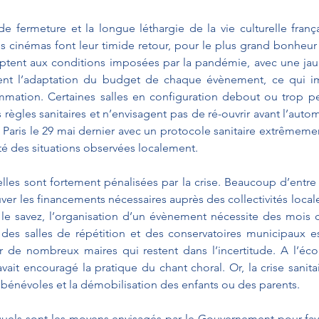
 fermeture et la longue léthargie de la vie culturelle françai
les cinémas font leur timide retour, pour le plus grand bonheur 
daptent aux conditions imposées par la pandémie, avec une jau
ent l’adaptation du budget de chaque évènement, ce qui im
mation. Certaines salles en configuration debout ou trop pet
règles sanitaires et n’envisagent pas de ré-ouvrir avant l’autom
 à Paris le 29 mai dernier avec un protocole sanitaire extrêmeme
ité des situations observées localement. 
elles sont fortement pénalisées par la crise. Beaucoup d’entre e
ver les financements nécessaires auprès des collectivités locale
us le savez, l’organisation d’un évènement nécessite des mois 
 des salles de répétition et des conservatoires municipaux e
 de nombreux maires qui restent dans l’incertitude. A l’écol
avait encouragé la pratique du chant choral. Or, la crise sanita
bénévoles et la démobilisation des enfants ou des parents. 
quels sont les moyens envisagés par le Gouvernement pour favo