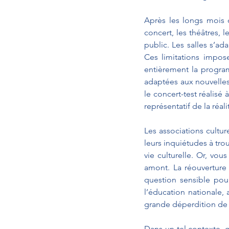
Après les longs mois de
concert, les théâtres, 
public. Les salles s’a
Ces limitations impos
entièrement la program
adaptées aux nouvelles 
le concert-test réalisé
représentatif de la réal
Les associations cultur
leurs inquiétudes à trou
vie culturelle. Or, vo
amont. La réouverture
question sensible pour
l’éducation nationale, 
grande déperdition de 
Dans un tel contexte, 