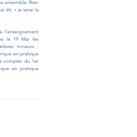
es ensemble. Rien 
dit, « je serai la 
à l’enseignement 
ès le 19 Mai les 
élèves mineurs ; 
rique en pratique 
 à compter du 1er 
ique en pratique 