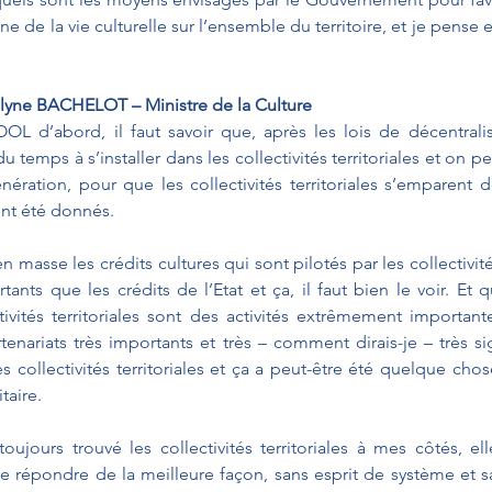
 de la vie culturelle sur l’ensemble du territoire, et je pense en
ne BACHELOT – Ministre de la Culture
L d’abord, il faut savoir que, après les lois de décentralis
u temps à s’installer dans les collectivités territoriales et on pe
nération, pour que les collectivités territoriales s’emparent 
ent été donnés.
 masse les crédits cultures qui sont pilotés par les collectivités 
tants que les crédits de l’Etat et ça, il faut bien le voir. Et 
ivités territoriales sont des activités extrêmement importante
artenariats très importants et très – comment dirais-je – très sig
 collectivités territoriales et ça a peut-être été quelque chose
taire.
 toujours trouvé les collectivités territoriales à mes côtés, el
é de répondre de la meilleure façon, sans esprit de système et s