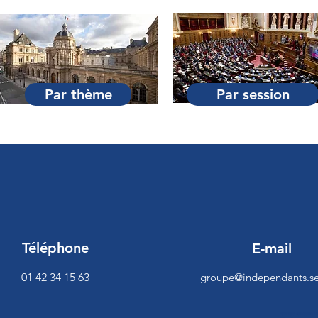
Par thème
Par session
Téléphone
E-mail
01 42 34 15 63
groupe@independants.se
<script>function 