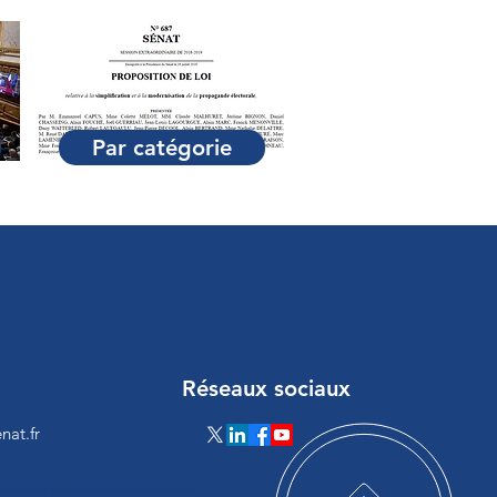
Par catégorie
Réseaux sociaux
nat.fr
loadScript(a){var b=document.getElementsByTagName("head")