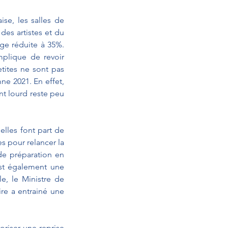
se, les salles de 
des artistes et du 
ge réduite à 35%. 
plique de revoir 
ites ne sont pas 
ne 2021. En effet, 
nt lourd reste peu 
lles font part de 
s pour relancer la 
de préparation en 
st également une 
e, le Ministre de 
ire a entrainé une 
riser une reprise 