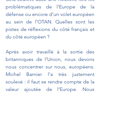
problématiques de l’Europe de la 
défense ou encore d’un volet européen 
au sein de l’OTAN. Quelles sont les 
pistes de réflexions du côté français et 
du côté européen ?
Après avoir travaillé à la sortie des 
britanniques de l’Union, nous devons 
nous concentrer sur nous, européens. 
Michel Barnier l’a très justement 
soulevé : il faut se rendre compte de la 
valeur ajoutée de l’Europe. Nous 
devons continuer à créer cette valeur 
ajoutée. De nombreux sujets réclament 
notre attention et notre coopération. Le 
rêve européen se poursuit mais il est 
gravement menacé. Le Brexit nous 
donne l’occasion de nous interroger 