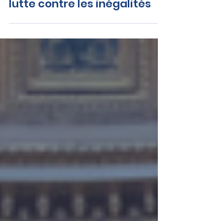
développement solidaire -
lutte contre les inégalités