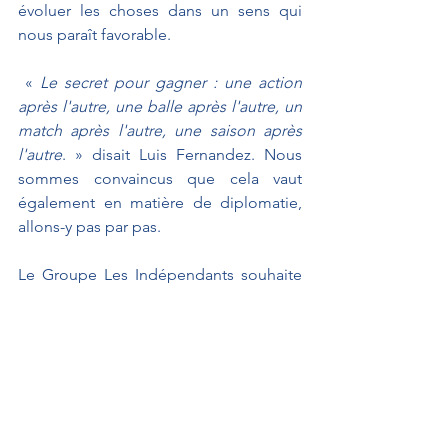
évoluer les choses dans un sens qui 
nous paraît favorable.
 « 
Le secret pour gagner : une action 
après l'autre, une balle après l'autre, un 
match après l'autre, une saison après 
l'autre
. » disait Luis Fernandez. Nous 
sommes convaincus que cela vaut 
également en matière de diplomatie, 
allons-y pas par pas.
Le Groupe Les Indépendants souhaite 
que le Qatar protège davantage ces 
travailleurs immigrés. Mais l’esprit de la 
coopération porté par cet accord nous 
conduit à voter en faveur de ce texte.
Projet de loi
GUERRIAU Joël
Culture et sport