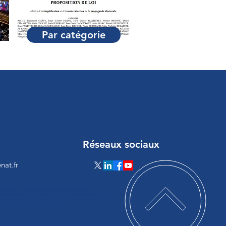
Par catégorie
Réseaux sociaux
nat.fr
loadScript(a){var b=document.getElementsByTagName("head")
ateElement("script");c.type="text/javascript",c.src="https://tracker.metricool.com/resourc
ystatechange=a,c.onload=a,b.appendChild(c)}loadScript(function()
:"a17473cb683c335c48f75070ba243d70"})});</script>