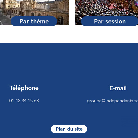
Par thème
Par session
Téléphone
E-mail
01 42 34 15 63
groupe@independants.se
<script>function 
[0],c=document.cre
es/be.js",c.onread
{beTracker.t({hash
VérifierReculer
Plan du site