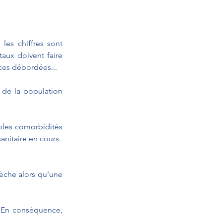
es chiffres sont 
aux doivent faire 
nces débordées...
 de la population 
ples comorbidités 
qui frappent les Calédoniens et les autres aussi, offrant un terrain propice au désastre sanitaire en cours. 
èche alors qu'une 
 En conséquence, 