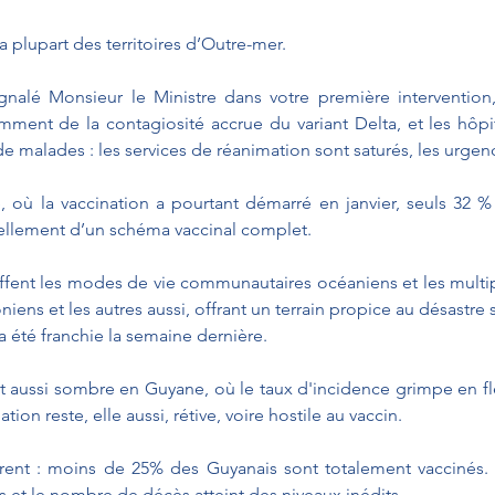
a plupart des territoires d’Outre-mer. 
alé Monsieur le Ministre dans votre première intervention, l
mment de la contagiosité accrue du variant Delta, et les hôpit
 de malades : les services de réanimation sont saturés, les urge
 où la vaccination a pourtant démarré en janvier, seuls 32 %
ellement d’un schéma vaccinal complet. 
reffent les modes de vie communautaires océaniens et les multi
a été franchie la semaine dernière. 
est aussi sombre en Guyane, où le taux d'incidence grimpe en fl
tion reste, elle aussi, rétive, voire hostile au vaccin. 
trent : moins de 25% des Guyanais sont totalement vaccinés.
as et le nombre de décès atteint des niveaux inédits. 