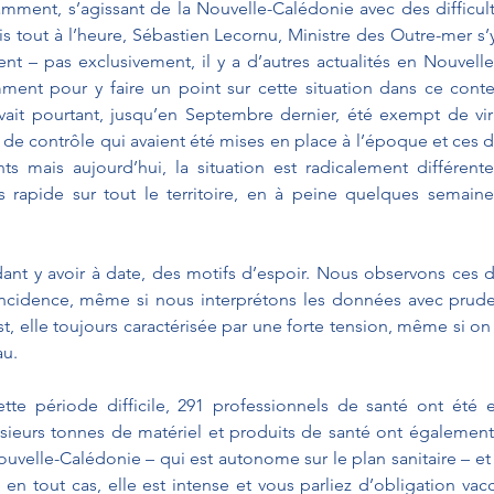
ment, s’agissant de la Nouvelle-Calédonie avec des difficulté
sais tout à l’heure, Sébastien Lecornu, Ministre des Outre-mer s
t – pas exclusivement, il y a d’autres actualités en Nouvell
nt pour y faire un point sur cette situation dans ce cont
avait pourtant, jusqu’en Septembre dernier, été exempt de viru
de contrôle qui avaient été mises en place à l’époque et ces d
ts mais aujourd’hui, la situation est radicalement différente
ès rapide sur tout le territoire, en à peine quelques semain
ant y avoir à date, des motifs d’espoir. Nous observons ces de
incidence, même si nous interprétons les données avec prude
est, elle toujours caractérisée par une forte tension, même si o
au.
ette période difficile, 291 professionnels de santé ont été 
sieurs tonnes de matériel et produits de santé ont également
ouvelle-Calédonie – qui est autonome sur le plan sanitaire – e
 en tout cas, elle est intense et vous parliez d’obligation vacc