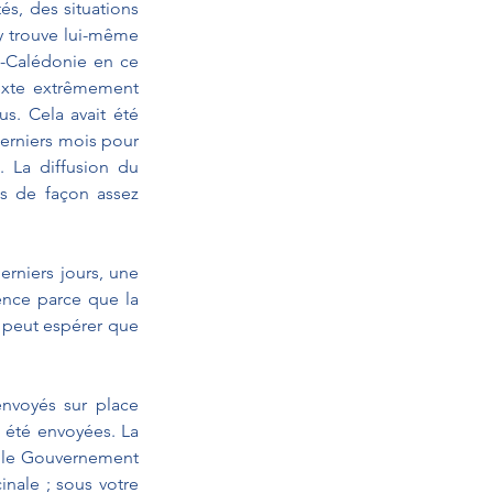
s, des situations 
’y trouve lui-même 
e-Calédonie en ce 
exte extrêmement 
s. Cela avait été 
erniers mois pour 
. La diffusion du 
es de façon assez 
rniers jours, une 
nce parce que la 
n peut espérer que 
envoyés sur place 
 été envoyées. La 
t le Gouvernement 
inale ; sous votre 