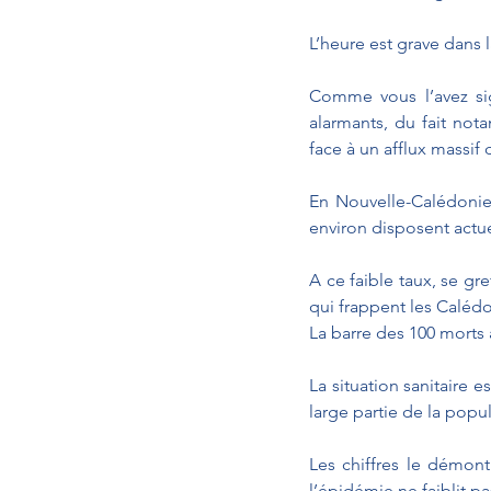
L’heure est grave dans l
Comme vous l’avez sign
alarmants, du fait nota
face à un afflux massif
En Nouvelle-Calédonie,
environ disposent actu
A ce faible taux, se g
La barre des 100 morts 
La situation sanitaire 
large partie de la popula
Les chiffres le démon
l’épidémie ne faiblit p