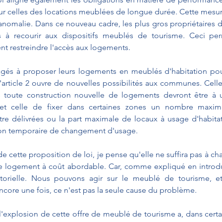
r celles des locations meublées de longue durée. Cette mesure
nomalie. Dans ce nouveau cadre, les plus gros propriétaires dev
à recourir aux dispositifs meublés de tourisme. Ceci perm
nt restreindre l'accès aux logements.
agés à proposer leurs logements en meublés d'habitation pour
'article 2 ouvre de nouvelles possibilités aux communes. Celle
s toute construction nouvelle de logements devront être à u
 et celle de fixer dans certaines zones un nombre maximal
re délivrées ou la part maximale de locaux à usage d'habitat
tion temporaire de changement d'usage.
 de cette proposition de loi, je pense qu'elle ne suffira pas à c
 logement à coût abordable. Car, comme expliqué en introduct
torielle. Nous pouvons agir sur le meublé de tourisme, et s
ncore une fois, ce n'est pas la seule cause du problème.
 l'explosion de cette offre de meublé de tourisme a, dans certa