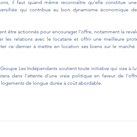
ons, il faut quand même reconnaître qu'elle constitue une o
versifiée qui contribue au bon dynamisme économique de 
ient être actionnés pour encourager l'offre, notamment la revalo
er les relations avec le locataire et offrir une meilleure prote
iter ce dernier à mettre en location ses biens sur le marché 
roupe Les Indépendants soutient toute initiative qui vise à lutt
era dans l'attente d'une vraie politique en faveur de l'offr
 de logements de longue durée à coût abordable.