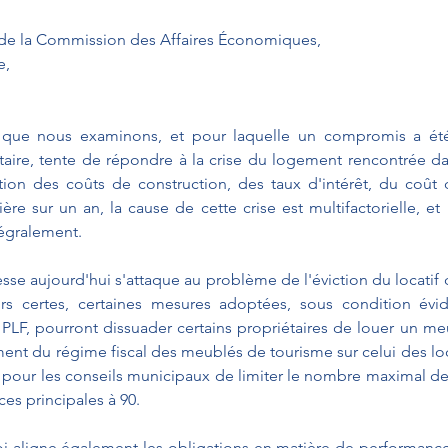
de la Commission des Affaires Économiques,
e,
 que nous examinons, et pour laquelle un compromis a été
aire, tente de répondre à la crise du logement rencontrée dans
ion des coûts de construction, des taux d'intérêt, du coût d
ère sur un an, la cause de cette crise est multifactorielle, et 
tégralement.
sse aujourd'hui s'attaque au problème de l'éviction du locatif d
Alors certes, certaines mesures adoptées, sous condition évi
 PLF, pourront dissuader certains propriétaires de louer un me
ent du régime fiscal des meublés de tourisme sur celui des lo
é pour les conseils municipaux de limiter le nombre maximal de 
ces principales à 90.
oi aligne également les obligations en matière de performanc