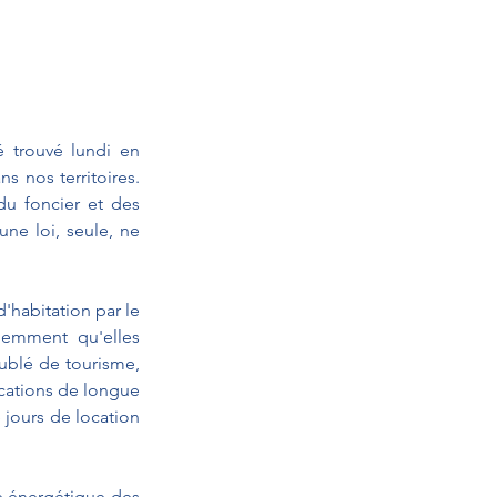
 trouvé lundi en 
 nos territoires. 
u foncier et des 
une loi, seule, ne 
'habitation par le 
demment qu'elles 
ublé de tourisme, 
cations de longue 
jours de location 
e énergétique des 