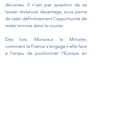
décisives. Il n’est pas question de se 
laisser distancer davantage, sous peine 
de rater définitivement l’opportunité de 
rester encore dans la course. 
Dès lors, Monsieur le Ministre, 
comment la France s’engage-t-elle face 
à l’enjeu de positionner l’Europe en 
chef de file, tout en garantissant la 
sécurité et les droits des utilisateurs ? 
Que pensez-vous à cet égard, Monsieur 
le Ministre, des récentes positions de 
l’Italie ? Et pouvez-vous nous indiquer 
précisément quelle est notre feuille de 
route, à l’échelle tant nationale 
qu’européenne sur ce sujet ? 
Je vous remercie.  
Interventions au Sénat