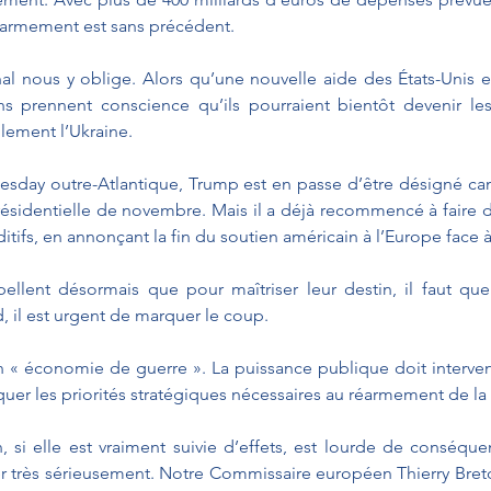
réarmement est sans précédent.
nal nous y oblige. Alors qu’une nouvelle aide des États-Unis e
s prennent conscience qu’ils pourraient bientôt devenir les 
lement l’Ukraine. 
esday outre-Atlantique, Trump est en passe d’être désigné cand
résidentielle de novembre. Mais il a déjà recommencé à faire d
tifs, en annonçant la fin du soutien américain à l’Europe face à
llent désormais que pour maîtriser leur destin, il faut que 
d, il est urgent de marquer le coup.
 « économie de guerre ». La puissance publique doit interveni
er les priorités stratégiques nécessaires au réarmement de la
, si elle est vraiment suivie d’effets, est lourde de conséquen
r très sérieusement. Notre Commissaire européen Thierry Breto