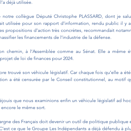
’a déjà utilisée. 
que notre collègue Député Christophe PLASSARD, dont je salu
ait utilisée pour son rapport d’information, rendu public il y a
ses propositions d’action très concrètes, recommandait notam
assifier les financements de l’industrie de la défense.
 son chemin, à l’Assemblée comme au Sénat. Elle a même ét
rojet de loi de finances pour 2024.
ore trouvé son véhicule législatif. Car chaque fois qu’elle a ét
tion a été censurée par le Conseil constitutionnel, au motif qu’
jouis que nous examinions enfin un véhicule législatif ad hoc, 
 encore le même sort.
argne des Français doit devenir un outil de politique publique 
 C’est ce que le Groupe Les Indépendants a déjà défendu à plusi