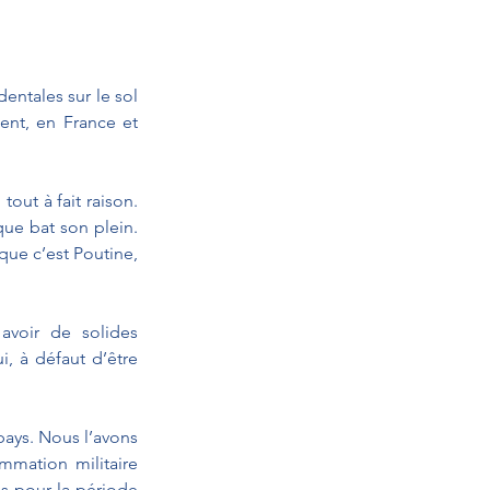
entales sur le sol 
ent, en France et 
out à fait raison. 
que bat son plein. 
ue c’est Poutine, 
avoir de solides 
, à défaut d’être 
ays. Nous l’avons 
mation militaire 
 pour la période 