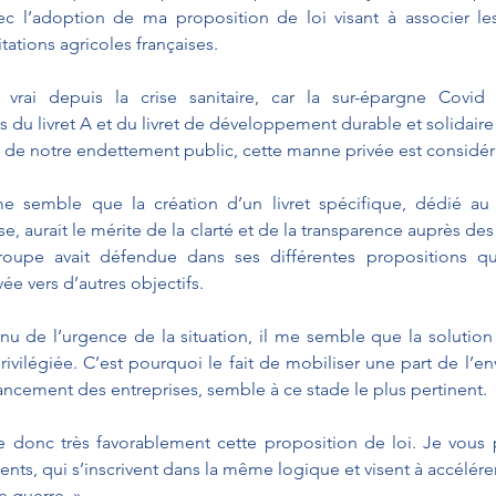
 l’adoption de ma proposition de loi visant à associer les
tations agricoles françaises.
t vrai depuis la crise sanitaire, car la sur-épargne Covid 
 du livret A et du livret de développement durable et solidaire 
u de notre endettement public, cette manne privée est considér
 me semble que la création d’un livret spécifique, dédié au
e, aurait le mérite de la clarté et de la transparence auprès des
oupe avait défendue dans ses différentes propositions qu
ée vers d’autres objectifs.
 de l’urgence de la situation, il me semble que la solution l
rivilégiée. C’est pourquoi le fait de mobiliser une part de l’en
ancement des entreprises, semble à ce stade le plus pertinent.
 donc très favorablement cette proposition de loi. Je vous p
s, qui s’inscrivent dans la même logique et visent à accélérer
e guerre. »