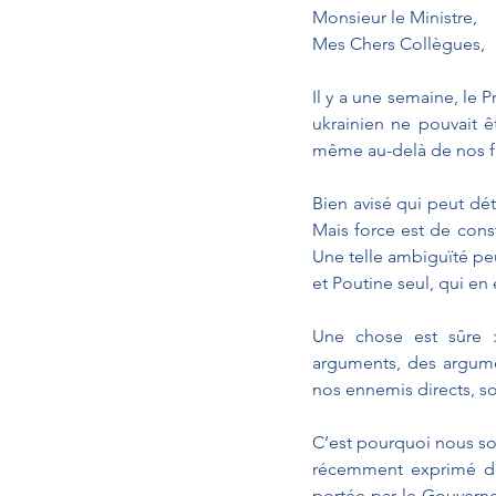
Monsieur le Ministre, 
Mes Chers Collègues,
Il y a une semaine, le P
ukrainien ne pouvait ê
même au-delà de nos fr
Bien avisé qui peut déte
Mais force est de consta
Une telle ambiguïté peu
et Poutine seul, qui en
Une chose est sûre : 
arguments, des argumen
nos ennemis directs, so
C’est pourquoi nous so
récemment exprimé de 
portée par le Gouverne