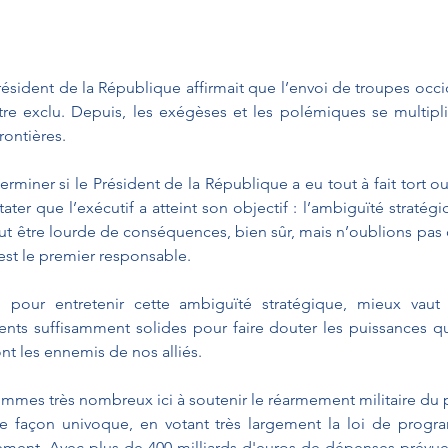
résident de la République affirmait que l’envoi de troupes occid
tre exclu. Depuis, les exégèses et les polémiques se multipli
ontières.
rminer si le Président de la République a eu tout à fait tort ou t
ter que l’exécutif a atteint son objectif : l’ambiguïté stratégi
t être lourde de conséquences, bien sûr, mais n’oublions pas q
 est le premier responsable.
pour entretenir cette ambiguïté stratégique, mieux vaut 
ts suffisamment solides pour faire douter les puissances qui
nt les ennemis de nos alliés.
mmes très nombreux ici à soutenir le réarmement militaire du p
façon univoque, en votant très largement la loi de program
ment. Avec plus de 400 milliards d'euros de dépenses prévues