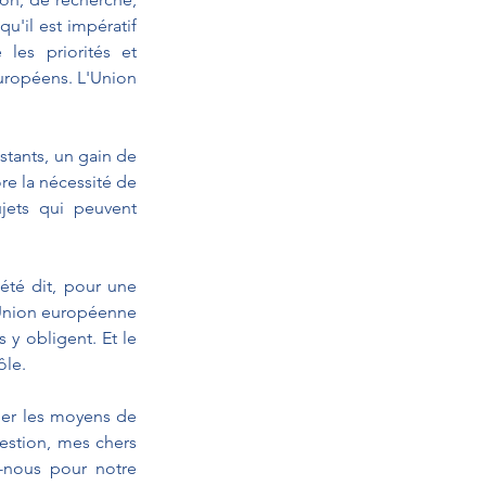
 qu'il est impératif 
es priorités et 
uropéens. L'Union 
stants, un gain de 
re la nécessité de 
jets qui peuvent 
été dit, pour une 
'Union européenne 
y obligent. Et le 
ôle.
er les moyens de 
estion, mes chers 
-nous pour notre 