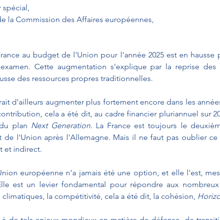
 spécial,
de la Commission des Affaires européennes,
 France au budget de l'Union pour l'année 2025 est en hausse p
examen. Cette augmentation s'explique par la reprise des 
ausse des ressources propres traditionnelles.
rait d'ailleurs augmenter plus fortement encore dans les années 
ntribution, cela a été dit, au cadre financier pluriannuel sur 20
du plan 
Next Generation
. La France est toujours le deuxièm
 de l'Union après l'Allemagne. Mais il ne faut pas oublier ce
 et indirect.
Union européenne n'a jamais été une option, et elle l'est, mes
lle est un levier fondamental pour répondre aux nombreux 
 climatiques, la compétitivité, cela a été dit, la cohésion, 
Horiz
 à de tels enjeux mondiaux en matière de défense, de transiti