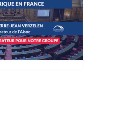
ELEN : PPL visant à réduire
vironnementale du
tion de loi visant à réduire l'empreinte
entale du numérique en France
..