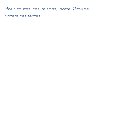
Pour toutes ces raisons, notre Groupe 
votera ces textes.
MARC Alain
Projet de loi
Crise sanitaire
Interventions au Sénat