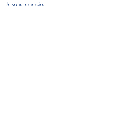
Je vous remercie.
À L'AFFICHE
Interventions au Sénat
Actualités
Interventions au Sénat
Par Sénateur