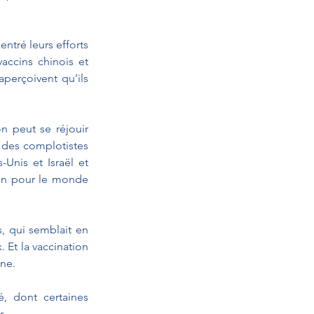
ntré leurs efforts 
accins chinois et 
perçoivent qu’ils 
 peut se réjouir 
 des complotistes 
Unis et Israël et 
ccin pour le monde 
, qui semblait en 
Et la vaccination 
mne.
, dont certaines 
r.