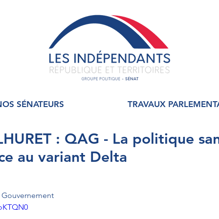
NOS SÉNATEURS
TRAVAUX PARLEMENT
URET : QAG - La politique sani
ce au variant Delta
au Gouvernement
jloKTQN0