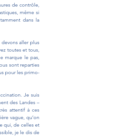
res de contrôle, 
stiques, même si 
otamment dans la 
 devons aller plus 
ez toutes et tous, 
le marque le pas, 
ous sont reparties 
us pour les primo-
cination. Je suis 
ment des Landes – 
ès attentif à ces 
ière vague, qu’on 
 qui, de celles et 
ible, je le dis de 