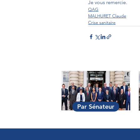
Je vous remercie.
QAG
MALHURET Claude
Crise sanitaire
Par Sénateur