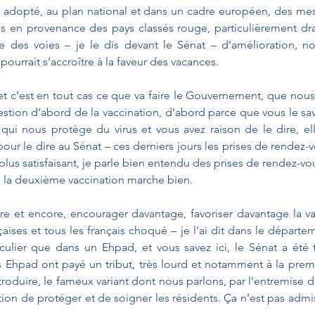
adopté, au plan national et dans un cadre européen, des mesu
s en provenance des pays classés rouge, particulièrement dra
re des voies – je le dis devant le Sénat – d’amélioration, n
pourrait s’accroître à la faveur des vacances.
n et c’est en tout cas ce que va faire le Gouvernement, que nous
uestion d’abord de la vaccination, d’abord parce que vous le sav
e qui nous protège du virus et vous avez raison de le dire, el
our le dire au Sénat – ces derniers jours les prises de rendez-v
us satisfaisant, je parle bien entendu des prises de rendez-vo
e la deuxième vaccination marche bien.
re et encore, encourager davantage, favoriser davantage la vac
ises et tous les français choqué – je l’ai dit dans le départe
culier que dans un Ehpad, et vous savez ici, le Sénat a été tr
 Ehpad ont payé un tribut, très lourd et notamment à la prem
troduire, le fameux variant dont nous parlons, par l’entremise de
ion de protéger et de soigner les résidents. Ça n’est pas admiss