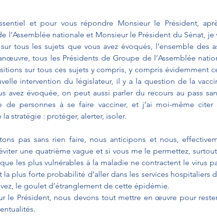
essentiel et pour vous répondre Monsieur le Président, après
e l’Assemblée nationale et Monsieur le Président du Sénat, je va
 sur tous les sujets que vous avez évoqués, l’ensemble des as
anœuvre, tous les Présidents de Groupe de l’Assemblée nation
sitions sur tous ces sujets y compris, y compris évidemment ce
lle intervention du législateur, il y a la question de la vaccin
s avez évoquée, on peut aussi parler du recours au pass sanit
 de personnes à se faire vacciner, et j’ai moi-même citer 
a stratégie : protéger, alerter, isoler. 
tons pas sans rien faire, nous anticipons et nous, effective
viter une quatrième vague et si vous me le permettez, surtout 
 que les plus vulnérables à la maladie ne contractent le virus p
 la plus forte probabilité d’aller dans les services hospitaliers 
vez, le goulet d’étranglement de cette épidémie.
r le Président, nous devons tout mettre en œuvre pour rester 
entualités.