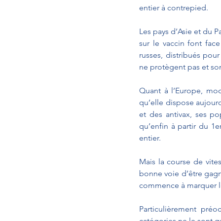
entier à contrepied.
Les pays d’Asie et du Pa
sur le vaccin font fac
russes, distribués pour
ne protègent pas et so
Quant à l’Europe, moq
qu’elle dispose aujour
et des antivax, ses pop
qu’enfin à partir du 1e
entier.
Mais la course de vite
bonne voie d’être gagné
commence à marquer le 
Particulièrement préo
catégories ne le sont q