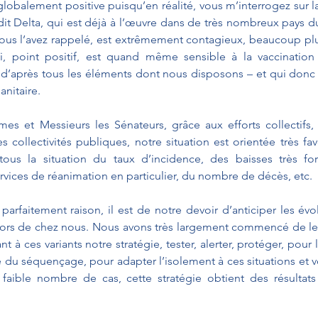
globalement positive puisqu’en réalité, vous m’interrogez sur l
dit Delta, qui est déjà à l’œuvre dans de très nombreux pays d
vous l’avez rappelé, est extrêmement contagieux, beaucoup plus
i, point positif, est quand même sensible à la vaccination 
, d’après tous les éléments dont nous disposons – et qui donc 
anitaire.
 et Messieurs les Sénateurs, grâce aux efforts collectifs, d
es collectivités publiques, notre situation est orientée très fa
tous la situation du taux d’incidence, des baisses très fo
ervices de réanimation en particulier, du nombre de décès, etc.
parfaitement raison, il est de notre devoir d’anticiper les évol
ors de chez nous. Nous avons très largement commencé de le f
t à ces variants notre stratégie, tester, alerter, protéger, pour l
e du séquençage, pour adapter l’isolement à ces situations et vo
 faible nombre de cas, cette stratégie obtient des résultats