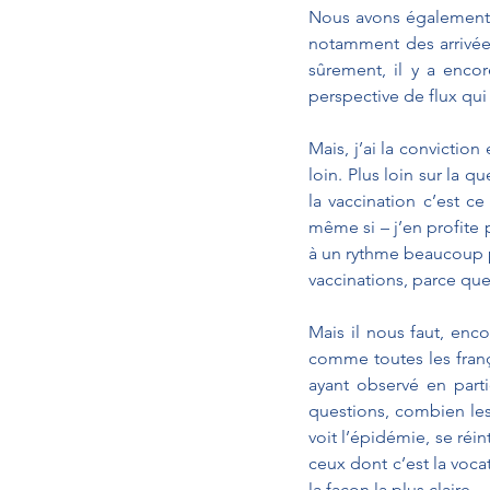
Nous avons également 
notamment des arrivée
sûrement, il y a enco
perspective de flux qui 
Mais, j’ai la convictio
loin. Plus loin sur la q
la vaccination c’est c
même si – j’en profite p
à un rythme beaucoup pl
vaccinations, parce qu
Mais il nous faut, enco
comme toutes les frança
ayant observé en parti
questions, combien les
voit l’épidémie, se réin
ceux dont c’est la vocat
la façon la plus claire.