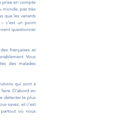
a prise en compte 
u monde, pas très 
 que les variants 
– c’est un point 
vient questionner 
es françaises et 
vorablement. Vous 
rtes des malades 
utions qui sont à 
aire. D’abord en 
e détecter le plus 
us savez, et c’est 
 partout où nous 