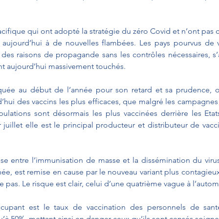
cifique qui ont adopté la stratégie du zéro Covid et n’ont pas ce
e aujourd’hui à de nouvelles flambées. Les pays pourvus de v
 des raisons de propagande sans les contrôles nécessaires, s’a
nt aujourd’hui massivement touchés.
uée au début de l’année pour son retard et sa prudence, on
d’hui des vaccins les plus efficaces, que malgré les campagnes
ulations sont désormais les plus vaccinées derrière les Etats-
r juillet elle est le principal producteur et distributeur de va
sse entre l’immunisation de masse et la dissémination du virus
e, est remise en cause par le nouveau variant plus contagieux. 
pas. Le risque est clair, celui d’une quatrième vague à l’auto
ccupant est le taux de vaccination des personnels de santé
u’à 50%, mettant ainsi en danger ceux qu’ils sont censés soigne