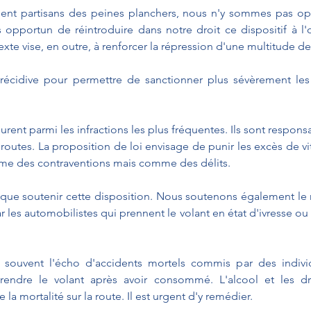
ment partisans des peines planchers, nous n'y sommes pas opp
pportun de réintroduire dans notre droit ce dispositif à l'o
exte vise, en outre, à renforcer la répression d'une multitude de 
e récidive pour permettre de sanctionner plus sévèrement les 
urent parmi les infractions les plus fréquentes. Ils sont respons
 routes. La proposition de loi envisage de punir les excès de vi
me des contraventions mais comme des délits.
que soutenir cette disposition. Nous soutenons également le 
 les automobilistes qui prennent le volant en état d'ivresse ou 
rop souvent l'écho d'accidents mortels commis par des indivi
rendre le volant après avoir consommé. L'alcool et les dr
a mortalité sur la route. Il est urgent d'y remédier.