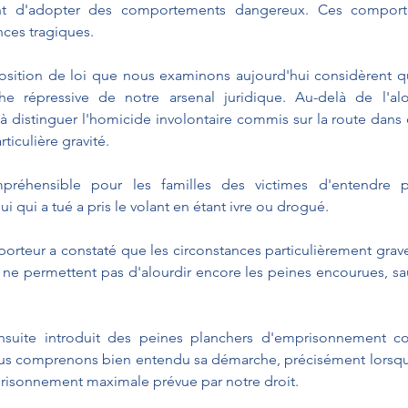
ent d'adopter des comportements dangereux. Ces comport
ces tragiques.
osition de loi que nous examinons aujourd'hui considèrent qu'
he répressive de notre arsenal juridique. Au-delà de l'al
e à distinguer l'homicide involontaire commis sur la route dans 
iculière gravité.
mpréhensible pour les familles des victimes d'entendre pa
ui qui a tué a pris le volant en étant ivre ou drogué.
orteur a constaté que les circonstances particulièrement grave
ne permettent pas d'alourdir encore les peines encourues, sauf
suite introduit des peines planchers d'emprisonnement con
us comprenons bien entendu sa démarche, précisément lorsque 
risonnement maximale prévue par notre droit.