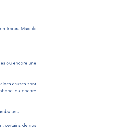
itoires. Mais ils 
ues ou encore une 
aines causes sont 
éphone ou encore 
 ambulant.
, certains de nos 