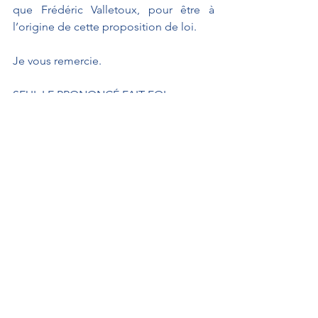
que Frédéric Valletoux, pour être à 
l’origine de cette proposition de loi.
Je vous remercie.
SEUL LE PRONONCÉ FAIT FOI. 
À L'AFFICHE
Interventions au Sénat
Propositions de loi
Interventions au Sénat