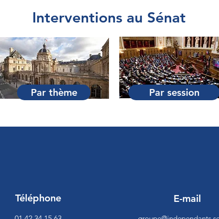
Interventions au Sénat
Par thème
Par session
Téléphone
E-mail
01 42 34 15 63
groupe@independants.se