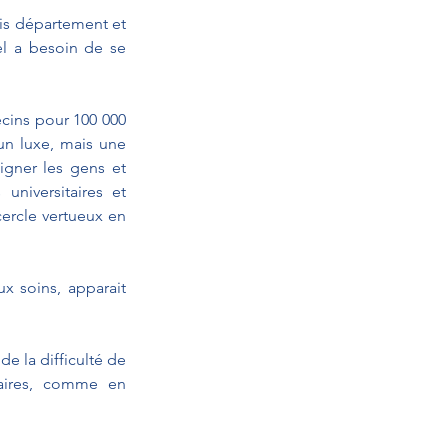
ois département et 
el a besoin de se 
cins pour 100 000 
n luxe, mais une 
gner les gens et 
universitaires et 
ercle vertueux en 
 soins, apparait 
e la difficulté de 
laires, comme en 