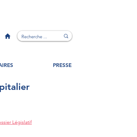
AIRES
PRESSE
italier
ssier Législatif