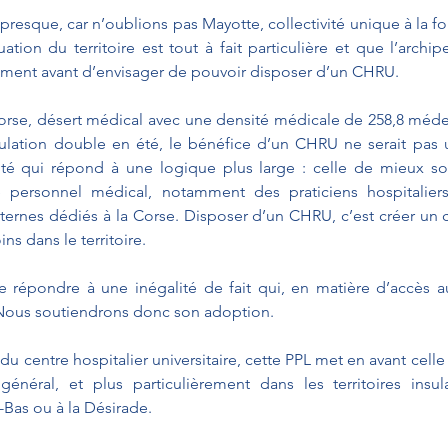
 presque, car n’oublions pas Mayotte, collectivité unique à la f
ation du territoire est tout à fait particulière et que l’archip
dement avant d’envisager de pouvoir disposer d’un CHRU.
Corse, désert médical avec une densité médicale de 258,8 méde
ulation double en été, le bénéfice d’un CHRU ne serait pas u
ité qui répond à une logique plus large : celle de mieux soi
 le personnel médical, notamment des praticiens hospitaliers 
ternes dédiés à la Corse. Disposer d’un CHRU, c’est créer un c
ns dans le territoire.
répondre à une inégalité de fait qui, en matière d’accès aux
. Nous soutiendrons donc son adoption.
u centre hospitalier universitaire, cette PPL met en avant celle d
général, et plus particulièrement dans les territoires insu
Bas ou à la Désirade.