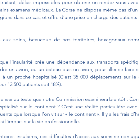
traitant, délais impossibles pour obtenir un rendez-vous avec 
tains examens médicaux. La Corse ne dispose même pas d’un pe
égions dans ce cas, et offre d’une prise en charge des patients 
ès aux soins, beaucoup de nos territoires, hexagonaux comme
que l’insularité crée une dépendance aux transports spécifique
ndre un avion, ou un bateau puis un avion, pour aller se faire
te à un proche hospitalisé (C’est 35 000 déplacements sur le
ur 13 500 patients soit 18%).
s penser au texte que notre Commission examinera bientôt : Co
spitalisé sur le continent ? C’est une réalité particulière avec
nts que lorsque l’on vit sur « le continent ». Il y a les frais d
ssi l’impact sur la vie professionnelle.
oires insulaires, ces difficultés d’accès aux soins se conjugu