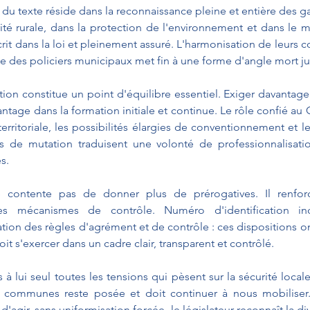
du texte réside dans la reconnaissance pleine et entière des g
ité rurale, dans la protection de l'environnement et dans le ma
crit dans la loi et pleinement assuré. L'harmonisation de leurs 
le des policiers municipaux met fin à une forme d'angle mort ju
tion constitue un point d'équilibre essentiel. Exiger davanta
ntage dans la formation initiale et continue. Le rôle confié au 
erritoriale, les possibilités élargies de conventionnement et 
de mutation traduisent une volonté de professionnalisatio
és.
e contente pas de donner plus de prérogatives. Il renforc
s mécanismes de contrôle. Numéro d'identification indi
tion des règles d'agrément et de contrôle : ces dispositions o
it s'exercer dans un cadre clair, transparent et contrôlé.
 à lui seul toutes les tensions qui pèsent sur la sécurité local
 communes reste posée et doit continuer à nous mobiliser
ir, sans uniformisation forcée, le législateur reconnaît la dive