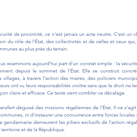
écurité de proximité, ce n'est jamais un acte neutre. C'est un c
 du rôle de l'État, des collectivités et de celles et ceux qui, 
mmunes au plus près du terrain.
us examinons aujourd'hui part d'un constat simple : la sécurit
ment depuis le sommet de l'État. Elle se construit concr
illages, à travers l'action des maires, des policiers municip
eurs ont vu leurs responsabilités croître sans que le droit ne l
çon claire et efficace. Ce texte vient combler ce décalage.
ransfert déguisé des missions régaliennes de l'État. Il ne s'agit
communes, ni d'instaurer une concurrence entre forces locales et
la gendarmerie demeurent les piliers exclusifs de l'action régal
u territoire et de la République.