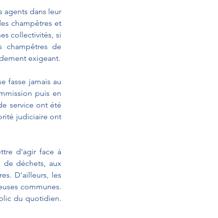
s agents dans leur 
des champêtres et 
 collectivités, si 
es champêtres de 
ordement exigeant.
e fasse jamais au 
ommission puis en 
e service ont été 
ité judiciaire ont 
re d'agir face à 
s de déchets, aux 
. D'ailleurs, les 
reuses communes. 
lic du quotidien. 