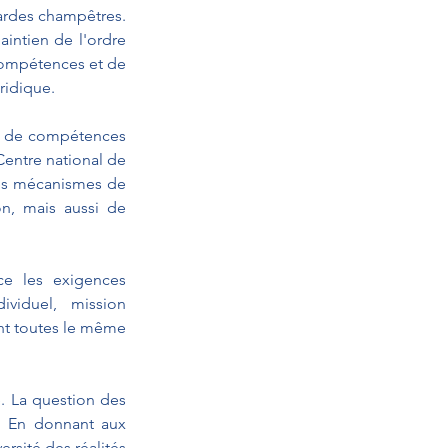
ardes champêtres. 
intien de l'ordre 
compétences et de 
ridique.
ge de compétences 
Centre national de 
les mécanismes de 
n, mais aussi de 
e les exigences 
viduel, mission 
nt toutes le même 
e. La question des 
. En donnant aux 
rsité des réalités 