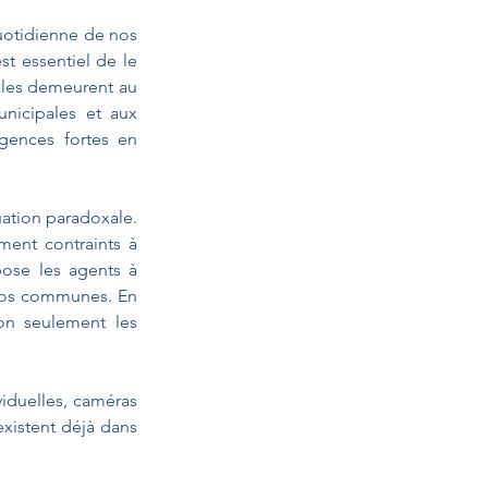
uotidienne de nos 
t essentiel de le 
ales demeurent au 
nicipales et aux 
gences fortes en 
ation paradoxale. 
ment contraints à 
pose les agents à 
nos communes. En 
non seulement les 
duelles, caméras 
xistent déjà dans 