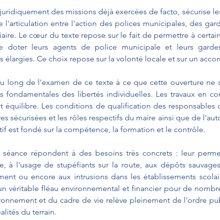
e juridiquement des missions déjà exercées de facto, sécurise le
e l'articulation entre l'action des polices municipales, des gar
ciaire. Le cœur du texte repose sur le fait de permettre à certaines
de doter leurs agents de police municipale et leurs gard
 élargies. Ce choix repose sur la volonté locale et sur un acc
 au long de l'examen de ce texte à ce que cette ouverture ne s
s fondamentales des libertés individuelles. Les travaux en c
 équilibre. Les conditions de qualification des responsables d
s sécurisées et les rôles respectifs du maire ainsi que de l'autor
itif est fondé sur la compétence, la formation et le contrôle.
 séance répondent à des besoins très concrets : leur permett
ive, à l'usage de stupéfiants sur la route, aux dépôts sauvage
ment ou encore aux intrusions dans les établissements scolaires
un véritable fléau environnemental et financier pour de nomb
ironnement et du cadre de vie relève pleinement de l'ordre pub
lités du terrain.