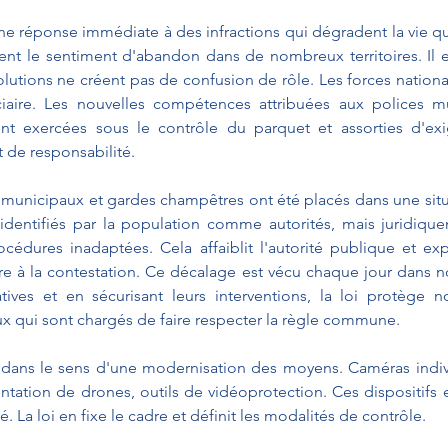
une réponse immédiate à des infractions qui dégradent la vie q
ent le sentiment d'abandon dans de nombreux territoires. Il es
olutions ne créent pas de confusion de rôle. Les forces nation
ciaire. Les nouvelles compétences attribuées aux polices mu
t exercées sous le contrôle du parquet et assorties d'exi
t de responsabilité.
s municipaux et gardes champêtres ont été placés dans une situ
, identifiés par la population comme autorités, mais juridique
océdures inadaptées. Cela affaiblit l'autorité publique et ex
re à la contestation. Ce décalage est vécu chaque jour dans 
gatives et en sécurisant leurs interventions, la loi protège 
ux qui sont chargés de faire respecter la règle commune.
 dans le sens d'une modernisation des moyens. Caméras indivi
ation de drones, outils de vidéoprotection. Ces dispositifs e
é. La loi en fixe le cadre et définit les modalités de contrôle.