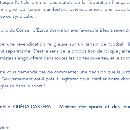
taqué l’article premier des statuts de la Fédération Français
de signe ou tenue manifestant ostensiblement une apparte
se ou syndicale. »
blic du Conseil d’État a donné un avis favorable à leurs revendi
e une revendication religieuse sur un terrain de football, il
ut séparatisme. C’est le sens de la proposition de loi que j’ai fai
amistes s’engouffrent dans toutes les portes ouvertes, et le spor
 ne vous demande pas de commenter une décision que la justic
ouvernement est-il prêt à légiférer pour clarifier notre droit 
ligieuse dans le sport ?
lie OUÉDA-CASTÉRA – Ministre des sports et des jeux
ident,