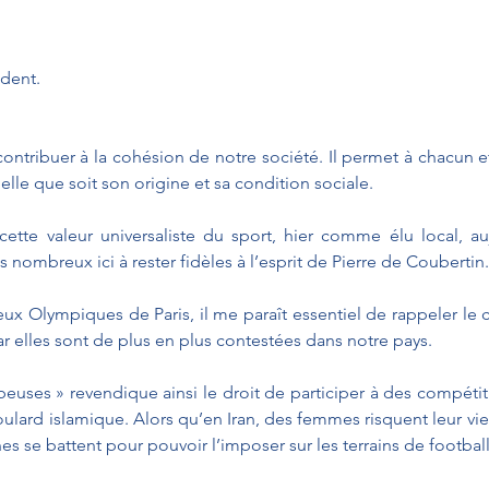
ident.
contribuer à la cohésion de notre société. Il permet à chacun e
quelle que soit son origine et sa condition sociale. 
cette valeur universaliste du sport, hier comme élu local, a
ombreux ici à rester fidèles à l’esprit de Pierre de Coubertin.
x Olympiques de Paris, il me paraît essentiel de rappeler le ca
ar elles sont de plus en plus contestées dans notre pays.
beuses » revendique ainsi le droit de participer à des compétiti
oulard islamique. Alors qu’en Iran, des femmes risquent leur vie 
ines se battent pour pouvoir l’imposer sur les terrains de footba