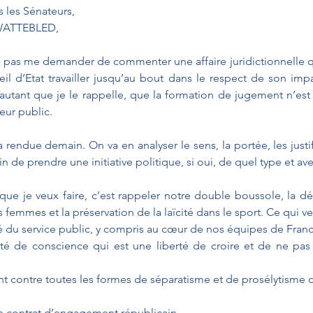
 les Sénateurs,
 WATTEBLED,
 pas me demander de commenter une affaire juridictionnelle qu
seil d’Etat travailler jusqu’au bout dans le respect de son impa
utant que je le rappelle, que la formation de jugement n’est 
eur public.
 rendue demain. On va en analyser le sens, la portée, les justific
oin de prendre une initiative politique, si oui, de quel type et a
que je veux faire, c’est rappeler notre double boussole, la déf
femmes et la préservation de la laïcité dans le sport. Ce qui veu
lité du service public, y compris au cœur de nos équipes de Franc
erté de conscience qui est une liberté de croire et de ne pas 
ent contre toutes les formes de séparatisme et de prosélytisme d
 le contrat d’engagement républicain. 