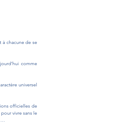
t à chacune de se 
ujourd’hui comme 
ractère universel 
ons officielles de 
pour vivre sans le 
ll…