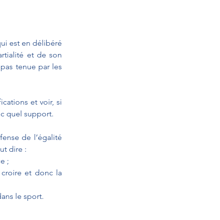
i est en délibéré 
rtialité et de son 
pas tenue par les 
ations et voir, si 
vec quel support.
ense de l’égalité 
t dire :
e ;
croire et donc la 
ans le sport.