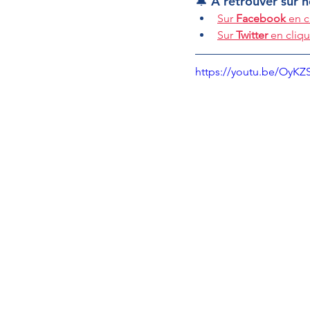
🔔 À retrouver sur 
Sur 
Facebook
 en c
Sur 
Twitter
 en cliqu
https://youtu.be/OyKZ