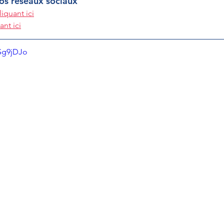
nos réseaux sociaux
liquant ici
ant ici
Sg9jDJo