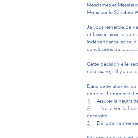
Mesdames et Messieurs
Monsieur le Sénateur
Je vous remercie de ne
et laisser ainsi le Con
indépendance et ce d’a
conclusions du rapport
Cette décision elle sera
nécessaire, s’il y a bes
Dans cette attente, ce 
entre les hommes et les 
1)     Assurer la neutra
2)     Préserver la lib
nécessité
3)     De lutter fermem
Pour ça, on a un outil,