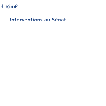
Interventions au Sénat
Par Sénateur
Par thème