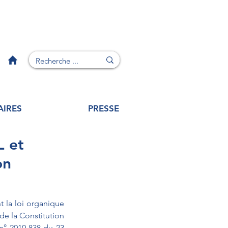
AIRES
PRESSE
 et
on
 la loi organique 
de la Constitution 
n° 2010-838 du 23 