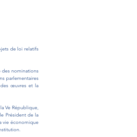
ts de loi relatifs 
te des nominations 
ns parlementaires 
des œuvres et la 
 la Ve République, 
e Président de la 
la vie économique 
stitution.