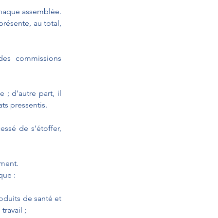
haque assemblée. 
résente, au total, 
 des commissions 
 d’autre part, il 
ts pressentis.
ssé de s’étoffer, 
ement.
que :
duits de santé et 
ravail ;