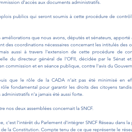
ommission d’accès aux documents administratifs.
mplois publics qui seront soumis à cette procédure de contrôle
 améliorations que nous avons, députés et sénateurs, apporté à
nt des coordinations nécessaires concernant les intitulés des 
mais aussi à travers l'extension de cette procédure de cont
le du directeur général de l'OFII, décidée par le Sénat et
en commission et en séance publique, contre l'avis du Gouver
is que le rôle de la CADA n’ait pas été minimisé en effet
rôle fondamental pour garantir les droits des citoyens tandi
dministratifs n’a jamais été aussi forte.
tre nos deux assemblées concernait la SNCF.
e, c'est l'intérêt du Parlement d'intégrer SNCF Réseau dans la
 5, de la Constitution. Compte tenu de ce que représente le résea