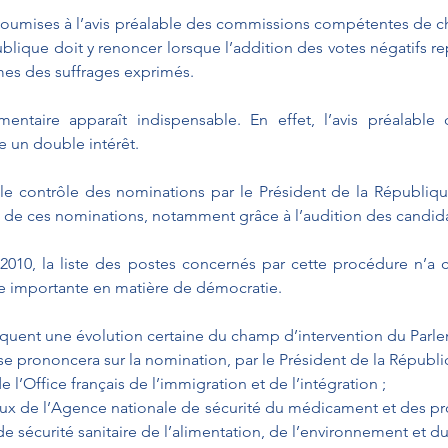
soumises à l’avis préalable des commissions compétentes de c
blique doit y renoncer lorsque l’addition des votes négatifs rep
mes des suffrages exprimés.
mentaire apparaît indispensable. En effet, l’avis préalable
 un double intérêt. 
 le contrôle des nominations par le Président de la République ;
e de ces nominations, notamment grâce à l’audition des candida
2010, la liste des postes concernés par cette procédure n’a ce
e importante en matière de démocratie. 
quent une évolution certaine du champ d’intervention du Parl
i se prononcera sur la nomination, par le Président de la Républi
e l’Office français de l’immigration et de l’intégration ;
aux de l’Agence nationale de sécurité du médicament et des pro
 sécurité sanitaire de l’alimentation, de l’environnement et du t