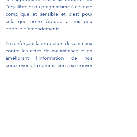
l’équilibre et du pragmatisme à ce texte 
compliqué et sensible et c’est pour 
cela que notre Groupe a très peu 
déposé d’amendements.  
En renforçant la protection des animaux 
contre les actes de maltraitance et en 
améliorant l’information de nos 
concitoyens, la commission a su trouver 
les points d’équilibre dont le texte avait 
besoin. Donc, notre Groupe soutiendra 
l’adoption de ce texte.
Propositions de loi
MENONVILLE Franck
Sécurité et justice