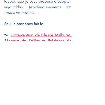
locaux, que je vous propose d'adopter 
aujourd'hui. (Applaudissements 
sur 
toutes les travées)
Seul le prononcé fait foi
📢 
L'intervention de Claude Malhuret, 
Sénateur de l'Allier et Président du 
Groupe, comme orateur de notre 
Groupe lors de la discussion générale
Interventions au Sénat
Propositions de loi
BIGNON Jérôme
Interventions au Sénat