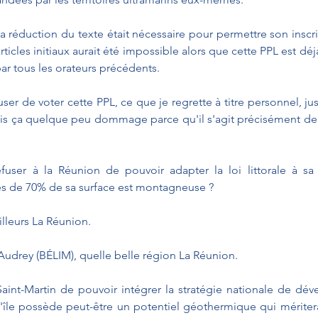
a réduction du texte était nécessaire pour permettre son inscrip
rticles initiaux aurait été impossible alors que cette PPL est d
par tous les orateurs précédents.
ser de voter cette PPL, ce que je regrette à titre personnel, jus
rais ça quelque peu dommage parce qu'il s'agit précisément de
fuser à la Réunion de pouvoir adapter la loi littorale à sa 
rès de 70% de sa surface est montagneuse ?
illeurs La Réunion.
Audrey (BÉLIM), quelle belle région La Réunion.
 Saint-Martin de pouvoir intégrer la stratégie nationale de dé
'île possède peut-être un potentiel géothermique qui mériterai