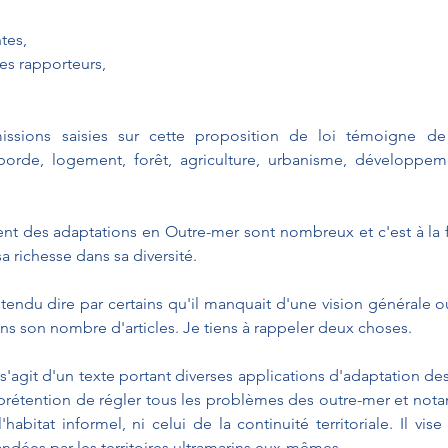
tes,
es rapporteurs,
ions saisies sur cette proposition de loi témoigne de l
borde, logement, forêt, agriculture, urbanisme, développe
ent des adaptations en Outre-mer sont nombreux et c'est à la f
a richesse dans sa diversité.
ntendu dire par certains qu'il manquait d'une vision générale ou 
ns son nombre d'articles. Je tiens à rappeler deux choses.
 s'agit d'un texte portant diverses applications d'adaptation des
a prétention de régler tous les problèmes des outre-mer et nota
'habitat informel, ni celui de la continuité territoriale. Il vis
dées par les territoires ultramarins eux-mêmes.