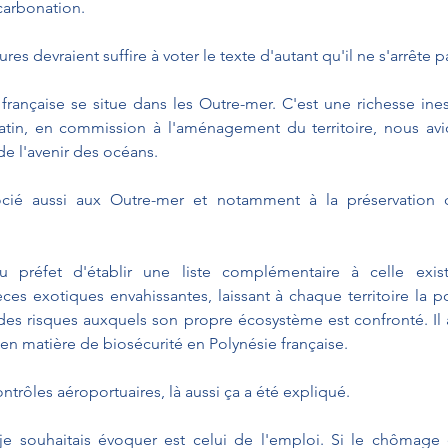
carbonation.
s devraient suffire à voter le texte d'autant qu'il ne s'arrête pa
française se situe dans les Outre-mer. C'est une richesse inest
atin, en commission à l'aménagement du territoire, nous avio
e l'avenir des océans.
ocié aussi aux Outre-mer et notamment à la préservation q
u préfet d'établir une liste complémentaire à celle exist
ces exotiques envahissantes, laissant à chaque territoire la pos
 des risques auxquels son propre écosystème est confronté. Il 
en matière de biosécurité en Polynésie française.
rôles aéroportuaires, là aussi ça a été expliqué.
e souhaitais évoquer est celui de l'emploi. Si le chômage e