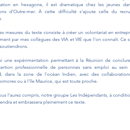
tion en hexagone, il est dramatique chez les jeunes dans
ns d'Outre-mer. À cette difficulté s'ajoute celle du recr
s.
es mesures du texte consiste à créer un volontariat en entrepr
ment par mes collègues des VIA et VIE que l'on connaît. Ce s
soutiendrons.
i une expérimentation permettant à la Réunion de conclure
sertion professionnelle de personnes sans emploi au sein
, dans la zone de l'océan Indien, avec des collaboration
mores ou à l'île Maurice, qui est toute proche.
ous l'aurez compris, notre groupe Les Indépendants, à conditio
tiendra et embrassera pleinement ce texte.