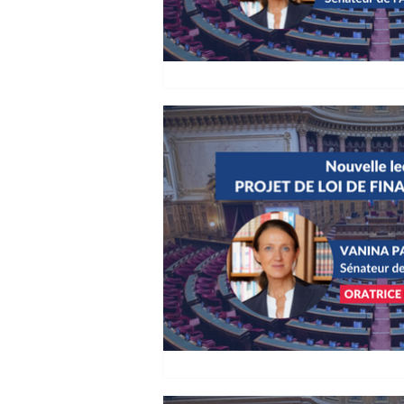
Vanina PAOLI-GAGIN :
filière CBD en France
12 janvier 2022 Question d'a
Monsieur le Président, Madam
Collègues, Le Ministre de la...
Vanina PAOLI-GAGIN :