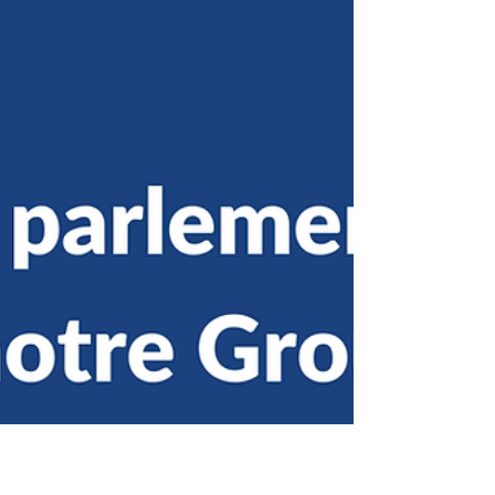
Franck MENONVILLE : La loi
EGALIM, sortir de l’impasse
dans laquelle est plongée
l’agriculture