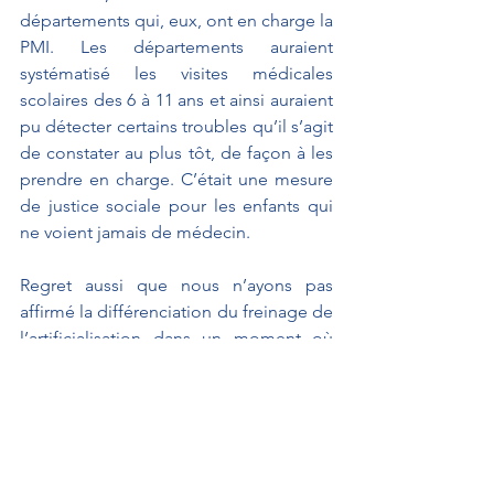
départements qui, eux, ont en charge la 
PMI. Les départements auraient 
systématisé les visites médicales 
scolaires des 6 à 11 ans et ainsi auraient 
pu détecter certains troubles qu’il s’agit 
de constater au plus tôt, de façon à les 
prendre en charge. C’était une mesure 
de justice sociale pour les enfants qui 
ne voient jamais de médecin.
Regret aussi que nous n’ayons pas 
affirmé la différenciation du freinage de 
l’artificialisation dans un moment où 
nos communes rurales retrouvent de 
l’attractivité.
Sur tous ces sujets, nous pensons qu’il 
est indispensable de faire confiance 