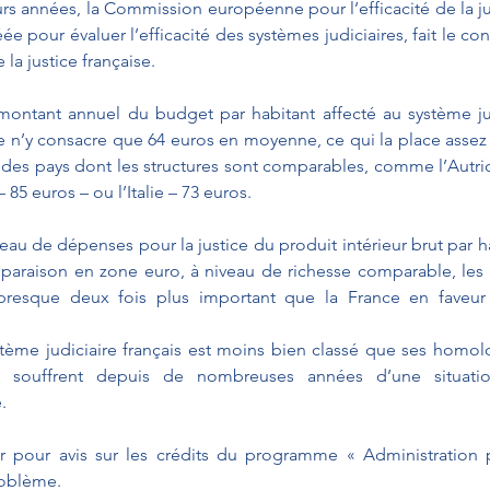
urs années, la Commission européenne pour l’efficacité de la jus
e pour évaluer l’efficacité des systèmes judiciaires, fait le cons
a justice française.
montant annuel du budget par habitant affecté au système jud
e n’y consacre que 64 euros en moyenne, ce qui la place assez 
des pays dont les structures sont comparables, comme l’Autric
 85 euros – ou l’Italie – 73 euros.
eau de dépenses pour la justice du produit intérieur brut par ha
araison en zone euro, à niveau de richesse comparable, les P
presque deux fois plus important que la France en faveur
ystème judiciaire français est moins bien classé que ses homo
es souffrent depuis de nombreuses années d’une situati
.
 pour avis sur les crédits du programme « Administration pén
roblème.