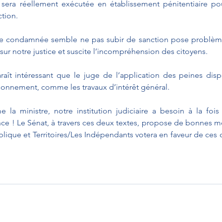
era réellement exécutée en établissement pénitentiaire pou
ction.
ne condamnée semble ne pas subir de sanction pose problème :
 sur notre justice et suscite l’incompréhension des citoyens.
raît intéressant que le juge de l’application des peines disp
isonnement, comme les travaux d’intérêt général.
la ministre, notre institution judiciaire a besoin à la fois
ence ! Le Sénat, à travers ces deux textes, propose de bonnes me
lique et Territoires/Les Indépendants votera en faveur de ces 