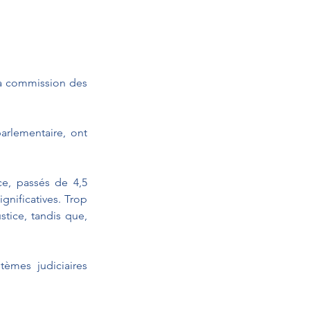
la commission des 
rlementaire, ont 
e, passés de 4,5 
gnificatives. Trop 
ice, tandis que, 
tèmes judiciaires 