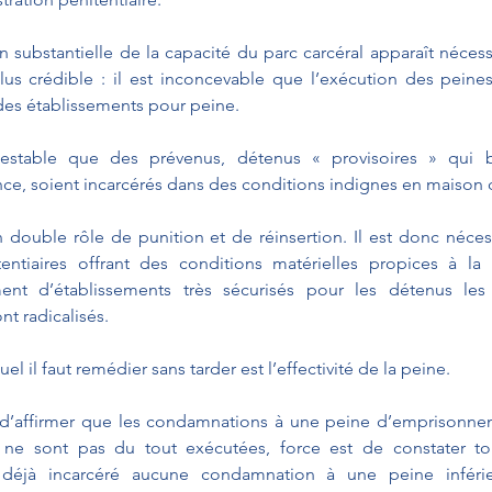
n substantielle de la capacité du parc carcéral apparaît nécessa
s crédible : il est inconcevable que l’exécution des peines 
 des établissements pour peine.
testable que des prévenus, détenus « provisoires » qui b
e, soient incarcérés dans des conditions indignes en maison d
n double rôle de punition et de réinsertion. Il est donc néces
tentiaires offrant des conditions matérielles propices à la 
ent d’établissements très sécurisés pour les détenus les
t radicalisés.
 il faut remédier sans tarder est l’effectivité de la peine.
ré d’affirmer que les condamnations à une peine d’emprisonne
 ne sont pas du tout exécutées, force est de constater tou
déjà incarcéré aucune condamnation à une peine inférie