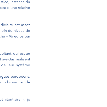
tice, instance du 
tat d’une relative 
iciaire est assez 
loin du niveau de 
he – 96 euros par 
bitant, qui est un 
ays-Bas réalisent 
 de leur système 
logues européens, 
on chronique de 
itentiaire », je 