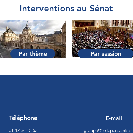
Interventions au Sénat
Par thème
Par session
Téléphone
E-mail
01 42 34 15 63
groupe@independants.se