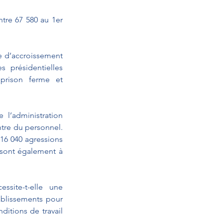
re 67 580 au 1er 
e d’accroissement 
 présidentielles 
rison ferme et 
l’administration 
ntre du personnel. 
16 040 agressions 
 sont également à 
ssite-t-elle une 
blissements pour 
itions de travail 