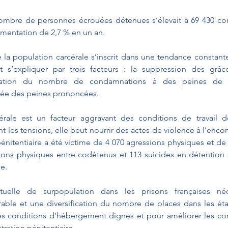
ombre de personnes écrouées détenues s’élevait à 69 430 cont
gmentation de 2,7 % en un an.
la population carcérale s’inscrit dans une tendance constant
 s’expliquer par trois facteurs : la suppression des grâces
entation du nombre de condamnations à des peines de p
rée des peines prononcées.
érale est un facteur aggravant des conditions de travail de 
t les tensions, elle peut nourrir des actes de violence à l’enco
énitentiaire a été victime de 4 070 agressions physiques et de 
sions physiques entre codétenus et 113 suicides en détention
e.
tuelle de surpopulation dans les prisons françaises néce
able et une diversification du nombre de places dans les éta
s conditions d’hébergement dignes et pour améliorer les cond
tration pénitentiaire.