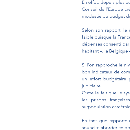
En effet, depuis plusie
Conseil de l’Europe créé
modestie du budget de l
Selon son rapport, le 
faible puisque la Franc
dépenses consenti par 
habitant –, la Belgique –
Si l’on rapproche le niv
bon indicateur de comp
un effort budgétaire 
judiciaire.
Outre le fait que le s
les prisons français
surpopulation carcérale
En tant que rapporteur
souhaite aborder ce p