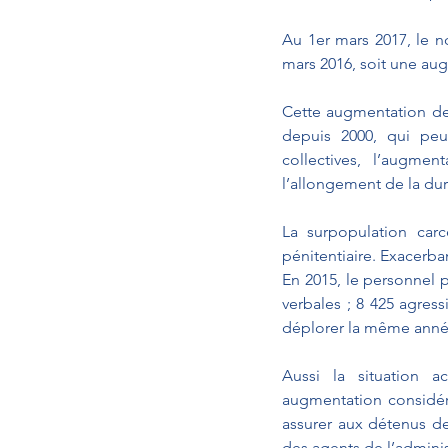
Au 1er mars 2017, le n
mars 2016, soit une au
Cette augmentation de 
depuis 2000, qui peut
collectives, l’augm
l’allongement de la du
La surpopulation carc
pénitentiaire. Exacerban
En 2015, le personnel p
verbales ; 8 425 agres
déplorer la même anné
Aussi la situation ac
augmentation considér
assurer aux détenus de
des agents de l’adminis