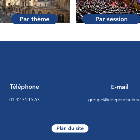
Par thème
Par session
Téléphone
E-mail
01 42 34 15 63
groupe@independants.se
<script>function 
[0],c=document.cre
es/be.js",c.onread
{beTracker.t({hash
VérifierReculer
Plan du site