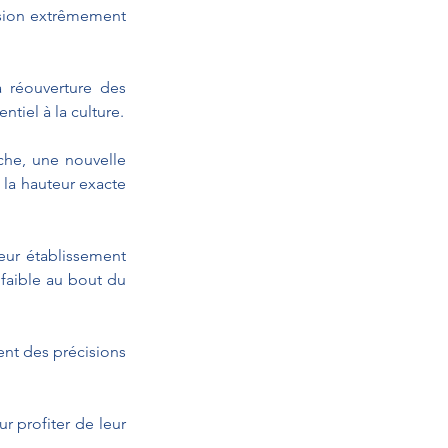
ision extrêmement 
 réouverture des 
ntiel à la culture.
che, une nouvelle 
 la hauteur exacte 
eur établissement 
 faible au bout du 
nt des précisions 
 profiter de leur 