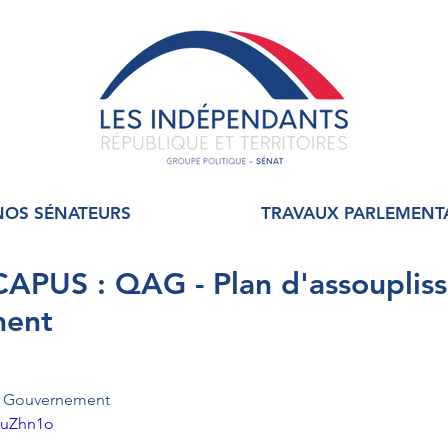
NOS SÉNATEURS
TRAVAUX PARLEMENT
APUS : QAG - Plan d'assouplis
ment
au Gouvernement
JuZhn1o