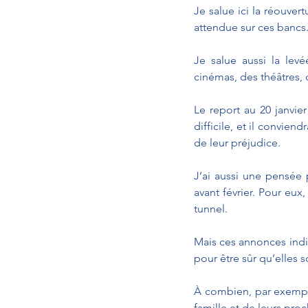
Je salue ici la réouve
attendue sur ces bancs
Je salue aussi la lev
cinémas, des théâtres, d
Le report au 20 janvier
difficile, et il convien
de leur préjudice.
J’ai aussi une pensée 
avant février. Pour eux
tunnel.
Mais ces annonces indi
pour être sûr qu’elles s
À combien, par exemple,
famille et de leurs pro