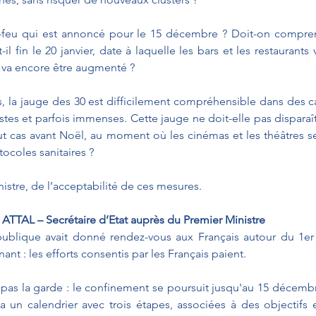
e-feu qui est annoncé pour le 15 décembre ? Doit-on compren
-il fin le 20 janvier, date à laquelle les bars et les restaurants 
e va encore être augmenté ?
es, la jauge des 30 est difficilement compréhensible dans des c
stes et parfois immenses. Cette jauge ne doit-elle pas disparaît
t cas avant Noël, au moment où les cinémas et les théâtres se
tocoles sanitaires ? 
nistre, de l’acceptabilité de ces mesures.
ATTAL – Secrétaire d’Etat auprès du Premier Ministre
publique avait donné rendez-vous aux Français autour du 1e
nt : les efforts consentis par les Français paient.
pas la garde : le confinement se poursuit jusqu'au 15 décembr
a un calendrier avec trois étapes, associées à des objectifs e