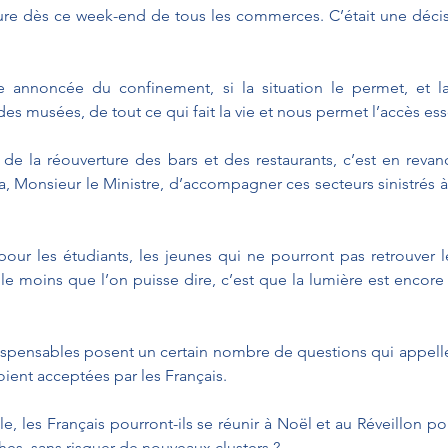
rture dès ce week-end de tous les commerces. C’était une déc
.
ée annoncée du confinement, si la situation le permet, et la
es musées, de tout ce qui fait la vie et nous permet l’accès esse
 de la réouverture des bars et des restaurants, c’est en revan
dra, Monsieur le Ministre, d’accompagner ces secteurs sinistrés à
pour les étudiants, les jeunes qui ne pourront pas retrouver l
, le moins que l’on puisse dire, c’est que la lumière est encore
spensables posent un certain nombre de questions qui appelle
oient acceptées par les Français.
 les Français pourront-ils se réunir à Noël et au Réveillon pour
ches, sans risquer de nouveaux clusters ? 