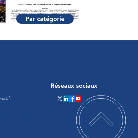
Par catégorie
Réseaux sociaux
nat.fr
loadScript(a){var b=document.getElementsByTagName("head")
ateElement("script");c.type="text/javascript",c.src="https://tracker.metricool.com/resourc
ystatechange=a,c.onload=a,b.appendChild(c)}loadScript(function()
:"a17473cb683c335c48f75070ba243d70"})});</script>