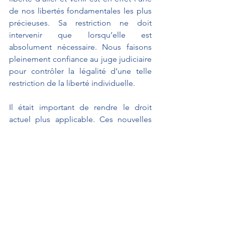
de nos libertés fondamentales les plus 
précieuses. Sa restriction ne doit 
intervenir que lorsqu’elle est 
absolument nécessaire. Nous faisons 
pleinement confiance au juge judiciaire 
pour contrôler la légalité d’une telle 
restriction de la liberté individuelle.
Il était important de rendre le droit 
actuel plus applicable. Ces nouvelles 
dispositions présentent l’avantage 
d’être plus opérationnelles et sans 
doute plus faciles à mobiliser. 
Les travaux de la commission ont 
permis de répondre à un certain 
nombre de difficultés. Le Groupe les 
Indépendants soutient la finalité 