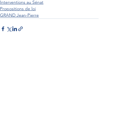
Interventions au Sénat
Propositions de loi
GRAND Jean-Pierre
Interventions au Sénat
Par Sénateur