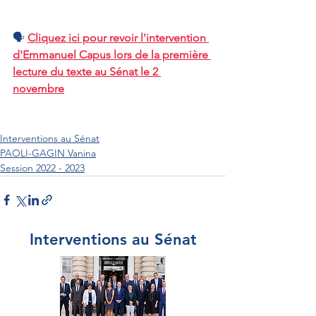
🗣 
Cliquez ici pour revoir l'intervention 
d'Emmanuel Capus lors de la première 
lecture du texte au Sénat le 2 
novembre
Interventions au Sénat
PAOLI-GAGIN Vanina
Session 2022 - 2023
Interventions au Sénat