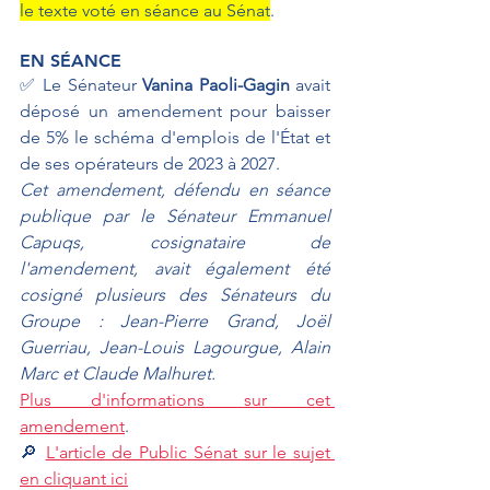
le texte voté en séance au Sénat
.
EN SÉANCE
✅ Le Sénateur 
Vanina Paoli-Gagin 
avait 
déposé un amendement pour baisser 
de 5% le schéma d'emplois de l'État et 
de ses opérateurs de 2023 à 2027.
Cet amendement, défendu en séance 
publique par le Sénateur Emmanuel 
Capuqs, cosignataire de 
l'amendement, avait également été 
cosigné plusieurs des Sénateurs du 
Groupe : Jean-Pierre Grand, Joël 
Guerriau, Jean-Louis Lagourgue, Alain 
Marc et Claude Malhuret.
Plus d'informations sur cet 
amendement
.
🔎 
L'article de Public Sénat sur le sujet 
en cliquant ici