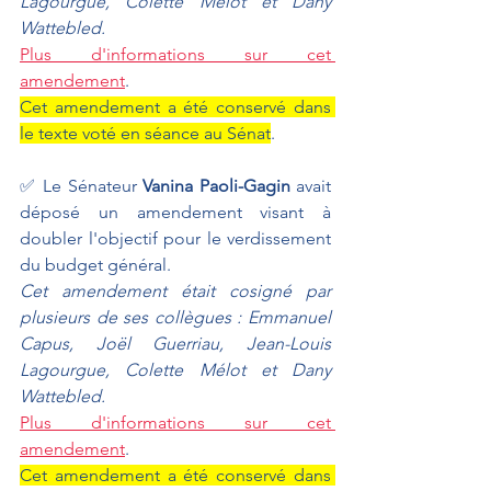
Lagourgue, Colette Mélot et Dany 
Wattebled.
Plus d'informations sur cet 
amendement
.
Cet amendement a été conservé dans 
le texte voté en séance au Sénat
.
✅ Le Sénateur 
Vanina Paoli-Gagin 
avait 
déposé un amendement visant à 
doubler l'objectif pour le verdissement 
du budget général.
Cet amendement était cosigné par 
plusieurs de ses collègues : Emmanuel 
Capus, Joël Guerriau, Jean-Louis 
Lagourgue, Colette Mélot et Dany 
Wattebled.
Plus d'informations sur cet 
amendement
.
Cet amendement a été conservé dans 