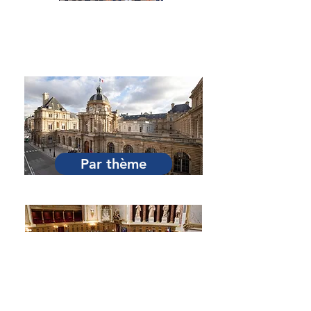
Par Sénateur
Par thème
Par session