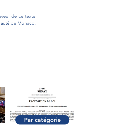
veur de ce texte, 
dont nous espérons qu’il renforcera les liens d’amitié et de coopération avec la Principauté de Monaco. 
Par catégorie