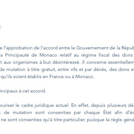
,
se l’approbation de l’accord entre le Gouvernement de la Républ
 Principauté de Monaco relatif au régime fiscal des dons e
 aux organismes à but désintéressé. Il concerne essentiellem
 mutation à titre gratuit, entre vifs et par décès, des dons et
e qu’ils soient établis en France ou à Monaco. 
rincipaux à cet accord.
curiser le cadre juridique actuel. En effet, depuis plusieurs dé
t de mutation sont consenties par chaque État afin d’évi
 ne sont consenties qu’à titre particulier, puisque la règle gén