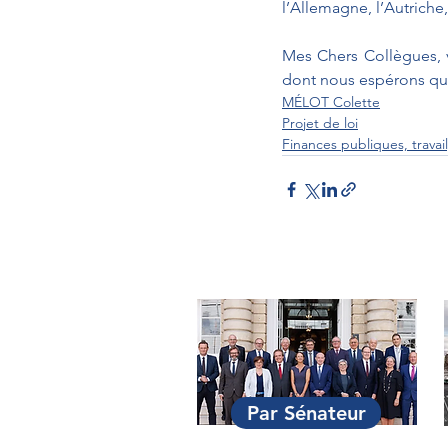
l’Allemagne, l’Autriche,
Mes Chers Collègues, v
MÉLOT Colette
Projet de loi
Finances publiques, travai
Par Sénateur