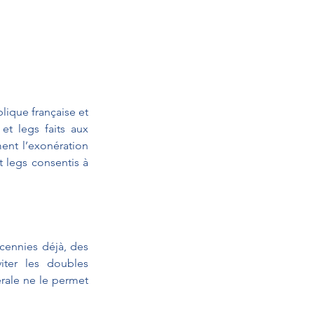
ique française et 
t legs faits aux 
ent l’exonération 
 legs consentis à 
cennies déjà, des 
ter les doubles 
érale ne le permet 