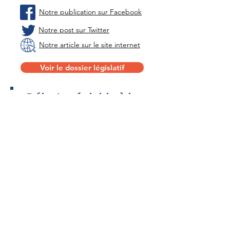
Notre publication sur Facebook
Notre post sur Twitter
Notre article sur le site internet
Voir le dossier législatif
Débat préalable à la
réunion du Conseil
européen des 23-24
mars 2023
🗣
"Il faut collectivement condamner
ces faits"
:
la Sénatrice Colette Mélot