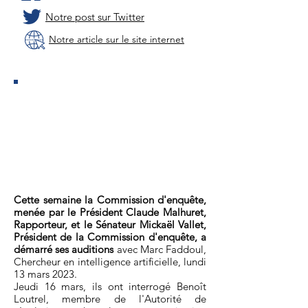
Notre post sur Twitter
Notre article sur le site internet
COMMISSION D'ENQUÊTE
SUR TikTok À L'INITIATIVE
DU PRÉSIDENT MALHURET :
les premières auditions
cette semaine
Cette semaine la Commission d'enquête,
menée par le Président Claude Malhuret,
Rapporteur, et le Sénateur Mickaël Vallet,
Président de la Commission d'enquête, a
démarré ses auditions
avec Marc Faddoul,
Chercheur en intelligence artificielle, lundi
13 mars 2023.
Jeudi 16 mars, ils ont interrogé Benoît
Loutrel, membre de l'Autorité de