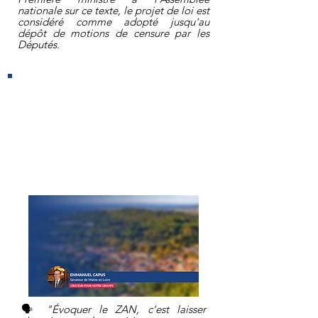
nationale sur ce texte, le projet de loi est
considéré comme adopté jusqu'au
dépôt de motions de censure par les
Députés.
ZÉRO ARTIFICIALISATION
NETTE (ZAN) :
adoption au
Sénat d'un texte pour faciliter
la mise en œuvre des objectifs
de ZAN dans les territoires
🗣
"Évoquer le ZAN, c’est laisser