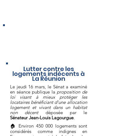
DEUX TEXTES EN FAVEUR DE
L'ATTRACTIVITÉ DES
TERRITOIRES
inscrits à l'ordre du
jour du Sénat par notre Groupe
Lutter contre les
logements indécents à
La Réunion
Le jeudi 16 mars, le Sénat a examiné
en séance publique la
proposition de
loi visant à mieux protéger les
locataires bénéficiant d'une allocation
logement et vivant dans un habitat
non décent
déposée par le
Sénateur
Jean-Louis Lagourgue
.
🏠 Environ 450 000 logements sont
considérés comme indignes en