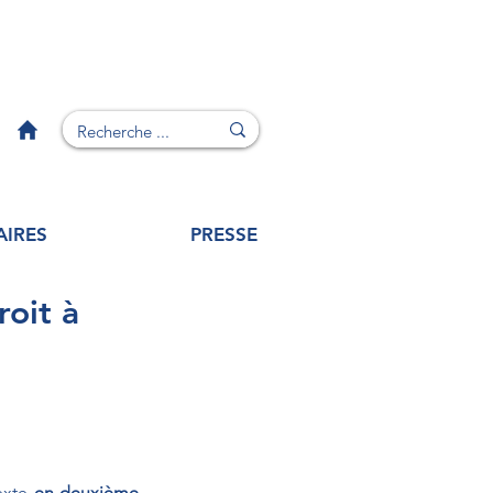
AIRES
PRESSE
roit à
exte 
en deuxième 