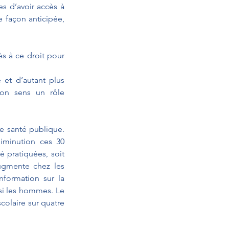
 d’avoir accès à 
 façon anticipée, 
ès à ce droit pour 
et d’autant plus 
mon sens un rôle 
e santé publique. 
minution ces 30 
 pratiquées, soit 
ugmente chez les 
formation sur la 
si les hommes. Le 
olaire sur quatre 