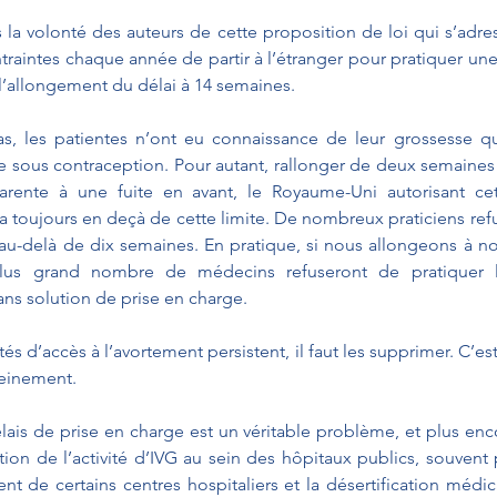
a volonté des auteurs de cette proposition de loi qui s’adres
raintes chaque année de partir à l’étranger pour pratiquer une I
 l’allongement du délai à 14 semaines.
as, les patientes n’ont eu connaissance de leur grossesse qu
e sous contraception. Pour autant, rallonger de deux semaines l
arente à une fuite en avant, le Royaume-Uni autorisant cet
a toujours en deçà de cette limite. De nombreux praticiens refu
au-delà de dix semaines. En pratique, si nous allongeons à no
us grand nombre de médecins refuseront de pratiquer l’I
s solution de prise en charge. 
ltés d’accès à l’avortement persistent, il faut les supprimer. C’est
leinement.
ais de prise en charge est un véritable problème, et plus enco
ation de l’activité d’IVG au sein des hôpitaux publics, souvent 
nt de certains centres hospitaliers et la désertification médic