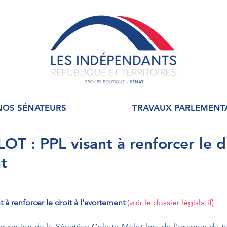
NOS SÉNATEURS
TRAVAUX PARLEMENT
OT : PPL visant à renforcer le d
t
t à renforcer le droit à l’avortement 
(
voir le dossier législatif
)
tervention de la Sénatrice Colette Mélot lors de l'examen du t