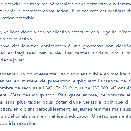
ns prendre les mesures nécessaires pour permettre aux femmes
rs après la première consultation. Plus cet acte est pratiqué de
cation est faible. 
te, veillons donc à son application effective et à l’égalité d’acc
 discrimination. 
resse des femmes confrontées à une grossesse non désirée 
lées et fragilisées par la vie. Les centres sociaux ont à 
tien à jouer.
ister sur un point essentiel, trop souvent oublié en matière d
ences en matière de prévention expliquent l’absence de di
mbre de recours à l’IVG. En 2019, plus de 230 000 IVG ont été
tre. C’est beaucoup trop. Plus grave encore, ce nombre a
 sans plus tarder nous doter d’une véritable politique d’in
eption, en ciblant particulièrement les jeunes femmes mais aus
un déficit alarmant en matière d’éducation. Un établissement sc
on à la sexualité. 