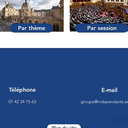
Par thème
Par session
Téléphone
E-mail
01 42 34 15 63
groupe@independants.se
<script>function 
[0],c=document.cre
es/be.js",c.onread
{beTracker.t({hash
VérifierReculer
Plan du site