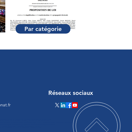
Par catégorie
Réseaux sociaux
nat.fr
loadScript(a){var b=document.getElementsByTagName("head")
ateElement("script");c.type="text/javascript",c.src="https://tracker.metricool.com/resourc
ystatechange=a,c.onload=a,b.appendChild(c)}loadScript(function()
:"a17473cb683c335c48f75070ba243d70"})});</script>