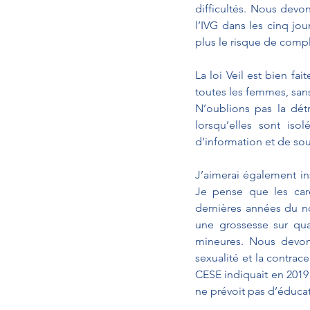
difficultés. Nous devo
l’IVG dans les cinq jou
plus le risque de compli
La loi Veil est bien fai
toutes les femmes, sans
N’oublions pas la dét
lorsqu’elles sont iso
d’information et de sou
J’aimerai également ins
Je pense que les car
dernières années du no
une grossesse sur qua
mineures. Nous devons
sexualité et la contrac
CESE indiquait en 2019 
ne prévoit pas d’éducati