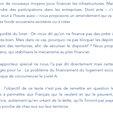
in de nouveaux moyens pour financer les infrastructures. Mais
ndre des participations dans les entreprises. Dont acte – c’
tout à l’heure aussi – nous proposons un amendement qui va d
 fonds souverains existants ou à créer.
uidité du livret : On nous dit qu’on ne finance pas des prêts 
ès bien. Mais dans ce cas, pourquoi ne pas bloquer les dépôts 
nt des territoires, afin de sécuriser le dispositif ? Nous pr
s, qui stabilisera le mécanisme au plan financier.
pporteur spécial ne nous l’a pas dit directement mais certa
rgés pour lui : Le problème du financement du logement socia
que de concurrencer le Livret A.
rs : l’objectif de ce texte n’est pas de remettre en question 
se à permettre aux Français qui le veulent et qui le peuvent,
ce, autrement qu’en créant de la dette, qu’ils finiront par paye
s proche de chez eux sur leur territoire.