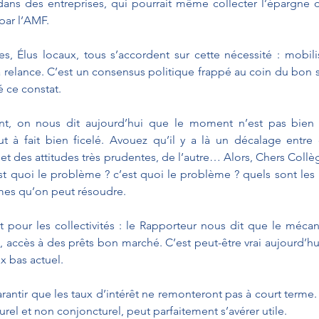
 dans des entreprises, qui pourrait même collecter l’épargne d
par l’AMF.
es, Élus locaux, tous s’accordent sur cette nécessité : mobili
a relance. C’est un consensus politique frappé au coin du bon se
 ce constat.
ant, on nous dit aujourd’hui que le moment n’est pas bien c
out à fait bien ficelé. Avouez qu’il y a là un décalage entre 
 et des attitudes très prudentes, de l’autre… Alors, Chers Collè
est quoi le problème ? c’est quoi le problème ? quels sont les
èmes qu’on peut résoudre.
t pour les collectivités : le Rapporteur nous dit que le mécan
 accès à des prêts bon marché. C’est peut-être vrai aujourd’hu
x bas actuel.
rantir que les taux d’intérêt ne remonteront pas à court terme. 
cturel et non conjoncturel, peut parfaitement s’avérer utile.