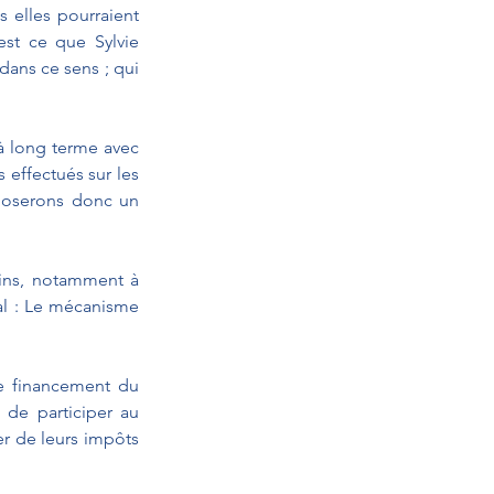
 elles pourraient 
est ce que Sylvie 
ans ce sens ; qui 
à long terme avec 
effectués sur les 
oposerons donc un 
ins, notamment à 
l : Le mécanisme 
le financement du 
 de participer au 
r de leurs impôts 