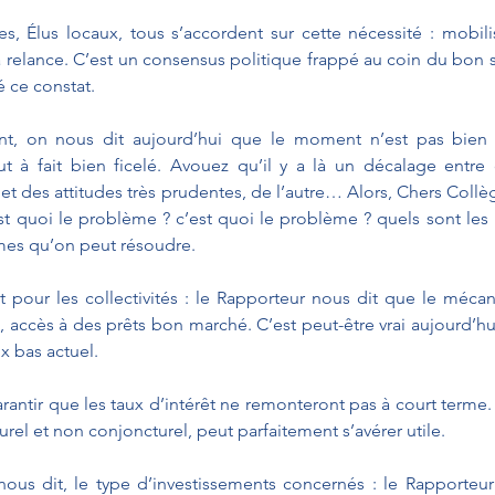
es, Élus locaux, tous s’accordent sur cette nécessité : mobili
a relance. C’est un consensus politique frappé au coin du bon se
 ce constat.
ant, on nous dit aujourd’hui que le moment n’est pas bien c
out à fait bien ficelé. Avouez qu’il y a là un décalage entre 
 et des attitudes très prudentes, de l’autre… Alors, Chers Collè
est quoi le problème ? c’est quoi le problème ? quels sont les
èmes qu’on peut résoudre.
t pour les collectivités : le Rapporteur nous dit que le mécan
 accès à des prêts bon marché. C’est peut-être vrai aujourd’hu
x bas actuel.
rantir que les taux d’intérêt ne remonteront pas à court terme. 
cturel et non conjoncturel, peut parfaitement s’avérer utile.
us dit, le type d’investissements concernés : le Rapporteur 