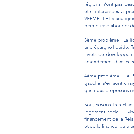
régions n’ont pas beso
être intéressées à pre
VERMEILLET a souligné 
permettra d’abonder des
3ème problème : La liq
une épargne liquide. Tr
livrets de développeme
amendement dans ce sen
4ème problème : Le Ra
gauche, s’en sont cha
que nous proposons ris
Soit, soyons très clai
logement social. Il vi
financement de la Relan
et de le financer au plu