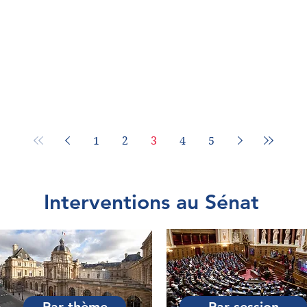
1
2
3
4
5
Interventions au Sénat