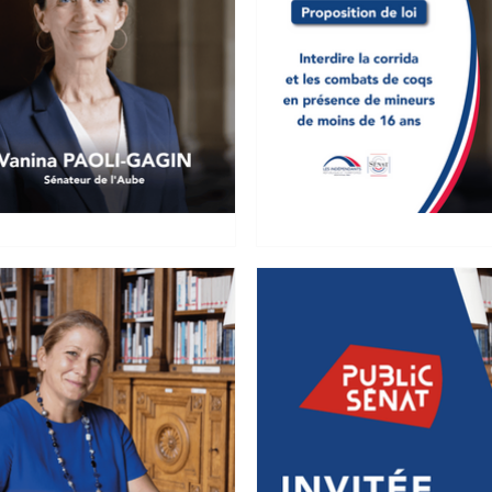
PLF pour 2025 : Sport,
Jean-Pierre Gra
ciative
coqs
de finances pour 2025 - Mission
14 novembre 2024 Propos
t" - Dossier législatif
corrida et les combats
moins de seize ans -...