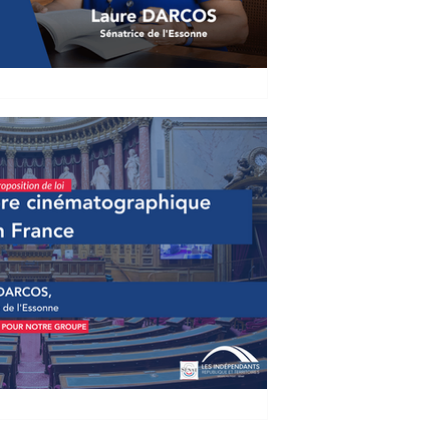
 l'invitée de
our chez vous"
 Laure Darcos, Sénatrice de l'Essonne,
ssion "Bonjour chez vous" diffusée sur
Filière cinématographique