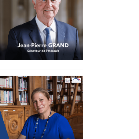
nd : Corrida et combats de
ition de loi visant à interdire la
 de coqs en présence de mineurs de