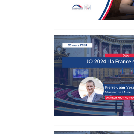
Laure Darcos : Réfo
l'audiovisuel public
23 octobre 2024 Proposition d
du financement de l'audiovisuel
Madame la...
Pierre-Jean Verzelen