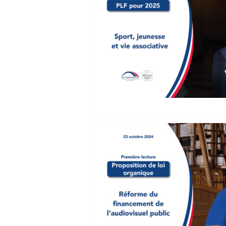
Vanina Paoli-Gagin - 
jeunesse et vie asso
16 janvier 2025 Projet de loi 
"Aide publique au développemen
Monsieur le...